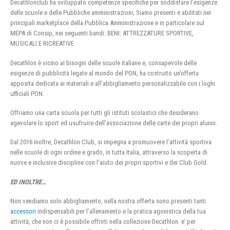
Decathlonclub ha sviluppato competenze specifiche per soddisfare l’esigenze
delle scuole e delle Pubbliche amministrazioni, Siamo presenti e abilitati nei
principali marketplace della Pubblica Amministrazione e in particolare sul
MEPA di Consip, nei seguenti bandi: BENI: ATTREZZATURE SPORTIVE,
MUSICALI E RICREATIVE
Decathlon è vicino ai bisogni delle scuole italiane e, consapevole delle
esigenze di pubblicità legate al mondo del PON, ha costruito un’offerta
apposita dedicata ai materiali e all’abbigliamento personalizzabile con i loghi
ufficiali PON.
Offriamo una carta scuola per tutti gli istituti scolastici che desiderano
agevolare lo sport ed usufruire dell’associazione delle carte dei propri alunni.
Dal 2016 inoltre, Decathlon Club, si impegna a promuovere l’attività sportiva
nelle scuole di ogni ordine e grado, in tutta Italia, attraverso la scoperta di
nuove e inclusive discipline con l’aiuto dei propri sportivi e dei Club Gold.
ED INOLTRE…
Non vendiamo solo abbigliamento, nella nostra offerta sono presenti tanti
accessori
indispensabili per l’allenamento e la pratica agonistica della tua
attività, che non ci è possibile offrirti nella collezione Decathlon. e’ per