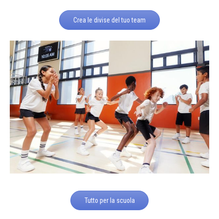
Crea le divise del tuo team
Tutto per la scuola