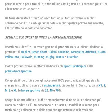
personalizzato per il tuo club, oltre ad una vasta gamma di accessori per i tuoi
allenamenti e le tue partite.
Un team dedicato è pronto ad ascoltarti ed aiutarti a trovare la miglior
soluzione per il tuo club, garantendoti la miglior qualità prezzo sul mercato,
nel rispetto delle politiche Decathlon.
SCEGLI IL TUO SPORT ED INIZIA LA PERSONALIZZAZIONE:
DecathlonClub offre una vasta gamma di prodotti 100% sublimati dedicati ai
praticanti di
Basket
,
Beach sport
,
Calcio
,
Ciclismo
,
Ginnastica Artistica
,
Nuoto
,
Pallanuoto
,
Pallavolo
,
Running
,
Rugby
,
Tennis
e
Triathlon
.
Inoltre potrai trovare un offerta dedicata agli
Sport Paralimpici
e alle
premiazioni sportive
Completa il tuo ordine con gli accessori 100% personalizzabili grazie alla
stampa in sublimato come gli
asciugamani
, disponibili in 5 misure, dalla
XS
,
S
,
M
,
L
e
XL
, le
borse sportive
da
22
,
40
e
70
litri.
Scopri la nostra offera di cuffie personalizzate, il modello in poliestere, più
classico e adatto all’uso occasionale in piscina, i modelli in silicone per i
triathlon e gli allenamento delle squadre agonistiche e nella versione