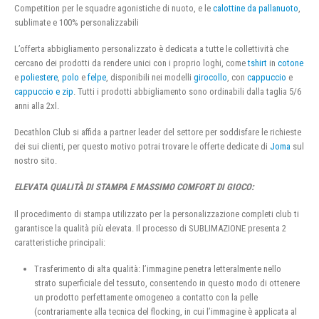
Competition per le squadre agonistiche di nuoto, e le
calottine da pallanuoto
,
sublimate e 100% personalizzabili
L’offerta abbigliamento personalizzato è dedicata a tutte le collettività che
cercano dei prodotti da rendere unici con i proprio loghi, come
tshirt
in
cotone
e
poliestere
,
polo
e
felpe
, disponibili nei modelli
girocollo
, con
cappuccio
e
cappuccio e zip
. Tutti i prodotti abbigliamento sono ordinabili dalla taglia 5/6
anni alla 2xl.
Decathlon Club si affida a partner leader del settore per soddisfare le richieste
dei sui clienti, per questo motivo potrai trovare le offerte dedicate di
Joma
sul
nostro sito.
ELEVATA QUALITÀ DI STAMPA E MASSIMO COMFORT DI GIOCO:
Il procedimento di stampa utilizzato per la personalizzazione completi club ti
garantisce la qualità più elevata. Il processo di SUBLIMAZIONE presenta 2
caratteristiche principali:
Trasferimento di alta qualità: l’immagine penetra letteralmente nello
strato superficiale del tessuto, consentendo in questo modo di ottenere
un prodotto perfettamente omogeneo a contatto con la pelle
(contrariamente alla tecnica del flocking, in cui l’immagine è applicata al