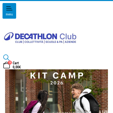
menu
0
Cart
0,00
€