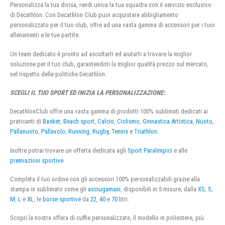
Personalizza la tua divisa, rendi unica la tua squadra con il servizio esclusivo
di Decathlon. Con Decathlon Club puoi acquistare abbigliamento
personalizzato per il tuo club, oltre ad una vasta gamma di accessori per i tuoi
allenamenti e le tue partite.
Un team dedicato è pronto ad ascoltarti ed aiutarti a trovare la miglior
soluzione per il tuo club, garantendoti la miglior qualità prezzo sul mercato,
nel rispetto delle politiche Decathlon.
SCEGLI IL TUO SPORT ED INIZIA LA PERSONALIZZAZIONE:
DecathlonClub offre una vasta gamma di prodotti 100% sublimati dedicati ai
praticanti di
Basket
,
Beach sport
,
Calcio
,
Ciclismo
,
Ginnastica Artistica
,
Nuoto
,
Pallanuoto
,
Pallavolo
,
Running
,
Rugby
,
Tennis
e
Triathlon
.
Inoltre potrai trovare un offerta dedicata agli
Sport Paralimpici
e alle
premiazioni sportive
Completa il tuo ordine con gli accessori 100% personalizzabili grazie alla
stampa in sublimato come gli
asciugamani
, disponibili in 5 misure, dalla
XS
,
S
,
M
,
L
e
XL
, le
borse sportive
da
22
,
40
e
70
litri.
Scopri la nostra offera di cuffie personalizzate, il modello in poliestere, più