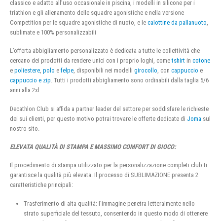
classico e adatto all’uso occasionale in piscina, i modelli in silicone per i
triathlon e gli allenamento delle squadre agonistiche e nella versione
Competition per le squadre agonistiche di nuoto, e le
calottine da pallanuoto
,
sublimate e 100% personalizzabili
L’offerta abbigliamento personalizzato è dedicata a tutte le collettività che
cercano dei prodotti da rendere unici con i proprio loghi, come
tshirt
in
cotone
e
poliestere
,
polo
e
felpe
, disponibili nei modelli
girocollo
, con
cappuccio
e
cappuccio e zip
. Tutti i prodotti abbigliamento sono ordinabili dalla taglia 5/6
anni alla 2xl.
Decathlon Club si affida a partner leader del settore per soddisfare le richieste
dei sui clienti, per questo motivo potrai trovare le offerte dedicate di
Joma
sul
nostro sito.
ELEVATA QUALITÀ DI STAMPA E MASSIMO COMFORT DI GIOCO:
Il procedimento di stampa utilizzato per la personalizzazione completi club ti
garantisce la qualità più elevata. Il processo di SUBLIMAZIONE presenta 2
caratteristiche principali:
Trasferimento di alta qualità: l’immagine penetra letteralmente nello
strato superficiale del tessuto, consentendo in questo modo di ottenere