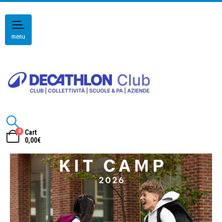
menu
0
Cart
0,00
€