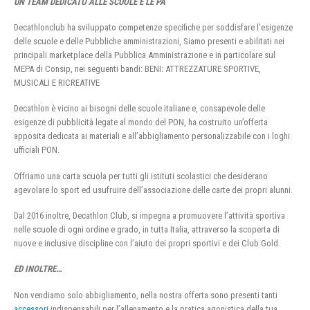
UN TEAM DEDICATO ALLE SCUOLE E LE PA
Decathlonclub ha sviluppato competenze specifiche per soddisfare l’esigenze
delle scuole e delle Pubbliche amministrazioni, Siamo presenti e abilitati nei
principali marketplace della Pubblica Amministrazione e in particolare sul
MEPA di Consip, nei seguenti bandi: BENI: ATTREZZATURE SPORTIVE,
MUSICALI E RICREATIVE
Decathlon è vicino ai bisogni delle scuole italiane e, consapevole delle
esigenze di pubblicità legate al mondo del PON, ha costruito un’offerta
apposita dedicata ai materiali e all’abbigliamento personalizzabile con i loghi
ufficiali PON.
Offriamo una carta scuola per tutti gli istituti scolastici che desiderano
agevolare lo sport ed usufruire dell’associazione delle carte dei propri alunni.
Dal 2016 inoltre, Decathlon Club, si impegna a promuovere l’attività sportiva
nelle scuole di ogni ordine e grado, in tutta Italia, attraverso la scoperta di
nuove e inclusive discipline con l’aiuto dei propri sportivi e dei Club Gold.
ED INOLTRE…
Non vendiamo solo abbigliamento, nella nostra offerta sono presenti tanti
accessori
indispensabili per l’allenamento e la pratica agonistica della tua