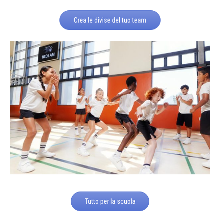
Crea le divise del tuo team
Tutto per la scuola