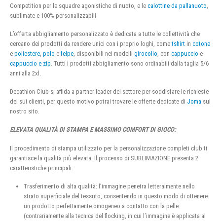
Competition per le squadre agonistiche di nuoto, e le
calottine da pallanuoto
,
sublimate e 100% personalizzabili
L’offerta abbigliamento personalizzato è dedicata a tutte le collettività che
cercano dei prodotti da rendere unici con i proprio loghi, come
tshirt
in
cotone
e
poliestere
,
polo
e
felpe
, disponibili nei modelli
girocollo
, con
cappuccio
e
cappuccio e zip
. Tutti i prodotti abbigliamento sono ordinabili dalla taglia 5/6
anni alla 2xl.
Decathlon Club si affida a partner leader del settore per soddisfare le richieste
dei sui clienti, per questo motivo potrai trovare le offerte dedicate di
Joma
sul
nostro sito.
ELEVATA QUALITÀ DI STAMPA E MASSIMO COMFORT DI GIOCO:
Il procedimento di stampa utilizzato per la personalizzazione completi club ti
garantisce la qualità più elevata. Il processo di SUBLIMAZIONE presenta 2
caratteristiche principali:
Trasferimento di alta qualità: l’immagine penetra letteralmente nello
strato superficiale del tessuto, consentendo in questo modo di ottenere
un prodotto perfettamente omogeneo a contatto con la pelle
(contrariamente alla tecnica del flocking, in cui l’immagine è applicata al