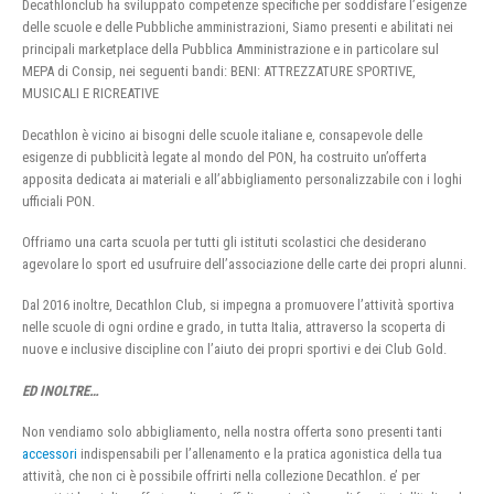
Decathlonclub ha sviluppato competenze specifiche per soddisfare l’esigenze
delle scuole e delle Pubbliche amministrazioni, Siamo presenti e abilitati nei
principali marketplace della Pubblica Amministrazione e in particolare sul
MEPA di Consip, nei seguenti bandi: BENI: ATTREZZATURE SPORTIVE,
MUSICALI E RICREATIVE
Decathlon è vicino ai bisogni delle scuole italiane e, consapevole delle
esigenze di pubblicità legate al mondo del PON, ha costruito un’offerta
apposita dedicata ai materiali e all’abbigliamento personalizzabile con i loghi
ufficiali PON.
Offriamo una carta scuola per tutti gli istituti scolastici che desiderano
agevolare lo sport ed usufruire dell’associazione delle carte dei propri alunni.
Dal 2016 inoltre, Decathlon Club, si impegna a promuovere l’attività sportiva
nelle scuole di ogni ordine e grado, in tutta Italia, attraverso la scoperta di
nuove e inclusive discipline con l’aiuto dei propri sportivi e dei Club Gold.
ED INOLTRE…
Non vendiamo solo abbigliamento, nella nostra offerta sono presenti tanti
accessori
indispensabili per l’allenamento e la pratica agonistica della tua
attività, che non ci è possibile offrirti nella collezione Decathlon. e’ per