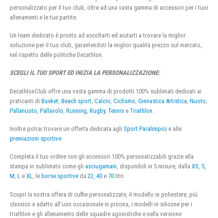
personalizzato per il tuo club, oltre ad una vasta gamma di accessori per i tuoi
allenamenti e le tue partite.
Un team dedicato è pronto ad ascoltarti ed aiutarti a trovare la miglior
soluzione per il tuo club, garantendoti la miglior qualità prezzo sul mercato,
nel rispetto delle politiche Decathlon.
SCEGLI IL TUO SPORT ED INIZIA LA PERSONALIZZAZIONE:
DecathlonClub offre una vasta gamma di prodotti 100% sublimati dedicati ai
praticanti di
Basket
,
Beach sport
,
Calcio
,
Ciclismo
,
Ginnastica Artistica
,
Nuoto
,
Pallanuoto
,
Pallavolo
,
Running
,
Rugby
,
Tennis
e
Triathlon
.
Inoltre potrai trovare un offerta dedicata agli
Sport Paralimpici
e alle
premiazioni sportive
Completa il tuo ordine con gli accessori 100% personalizzabili grazie alla
stampa in sublimato come gli
asciugamani
, disponibili in 5 misure, dalla
XS
,
S
,
M
,
L
e
XL
, le
borse sportive
da
22
,
40
e
70
litri.
Scopri la nostra offera di cuffie personalizzate, il modello in poliestere, più
classico e adatto all’uso occasionale in piscina, i modelli in silicone per i
triathlon e gli allenamento delle squadre agonistiche e nella versione