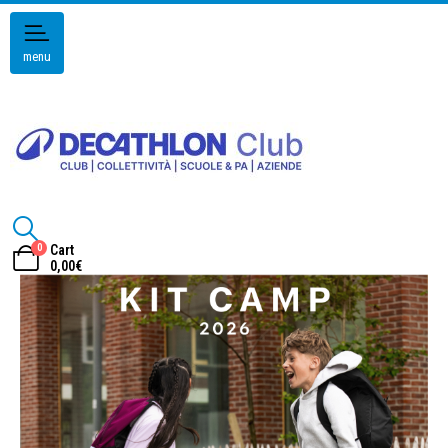
menu
0
Cart
0,00
€