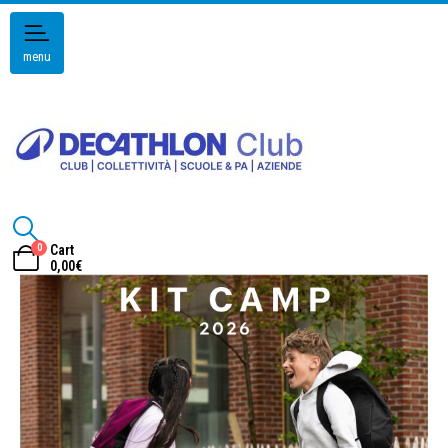
menu
0
Cart
0,00
€