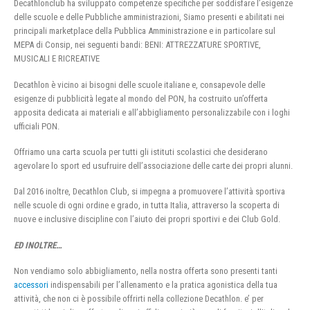
Decathlonclub ha sviluppato competenze specifiche per soddisfare l’esigenze
delle scuole e delle Pubbliche amministrazioni, Siamo presenti e abilitati nei
principali marketplace della Pubblica Amministrazione e in particolare sul
MEPA di Consip, nei seguenti bandi: BENI: ATTREZZATURE SPORTIVE,
MUSICALI E RICREATIVE
Decathlon è vicino ai bisogni delle scuole italiane e, consapevole delle
esigenze di pubblicità legate al mondo del PON, ha costruito un’offerta
apposita dedicata ai materiali e all’abbigliamento personalizzabile con i loghi
ufficiali PON.
Offriamo una carta scuola per tutti gli istituti scolastici che desiderano
agevolare lo sport ed usufruire dell’associazione delle carte dei propri alunni.
Dal 2016 inoltre, Decathlon Club, si impegna a promuovere l’attività sportiva
nelle scuole di ogni ordine e grado, in tutta Italia, attraverso la scoperta di
nuove e inclusive discipline con l’aiuto dei propri sportivi e dei Club Gold.
ED INOLTRE…
Non vendiamo solo abbigliamento, nella nostra offerta sono presenti tanti
accessori
indispensabili per l’allenamento e la pratica agonistica della tua
attività, che non ci è possibile offrirti nella collezione Decathlon. e’ per