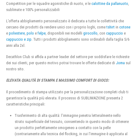
Competition per le squadre agonistiche di nuoto, e le
calottine da pallanuoto
,
sublimate e 100% personalizzabili
L’offerta abbigliamento personalizzato è dedicata a tutte le collettività che
cercano dei prodotti da rendere unici con i proprio loghi, come
tshirt
in
cotone
e
poliestere
,
polo
e
felpe
, disponibili nei modelli
girocollo
, con
cappuccio
e
cappuccio e zip
. Tutti i prodotti abbigliamento sono ordinabili dalla taglia 5/6
anni alla 2xl.
Decathlon Club si affida a partner leader del settore per soddisfare le richieste
dei sui clienti, per questo motivo potrai trovare le offerte dedicate di
Joma
sul
nostro sito.
ELEVATA QUALITÀ DI STAMPA E MASSIMO COMFORT DI GIOCO:
Il procedimento di stampa utilizzato per la personalizzazione completi club ti
garantisce la qualità più elevata. Il processo di SUBLIMAZIONE presenta 2
caratteristiche principali:
Trasferimento di alta qualità: l’immagine penetra letteralmente nello
strato superficiale del tessuto, consentendo in questo modo di ottenere
un prodotto perfettamente omogeneo a contatto con la pelle
(contrariamente alla tecnica del flocking, in cui l’immagine è applicata al