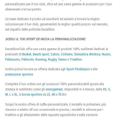
personalizzato per il tuo club, oltre ad una vasta gamma di accessori per i tuoi
allenamenti e le tue partite.
Un team dedicato è pronto ad ascoltarti ed aiutarti a trovare la miglior
soluzione per il tuo club, garantendoti la miglior qualità prezzo sul mercato,
nel rispetto delle politiche Decathlon.
SCEGLI IL TUO SPORT ED INIZIA LA PERSONALIZZAZIONE:
DecathlonClub offre una vasta gamma di prodotti 100% sublimati dedicati ai
praticanti di
Basket
,
Beach sport
,
Calcio
,
Ciclismo
,
Ginnastica Artistica
,
Nuoto
,
Pallanuoto
,
Pallavolo
,
Running
,
Rugby
,
Tennis
e
Triathlon
.
Inoltre potrai trovare un offerta dedicata agli
Sport Paralimpici
e alle
premiazioni sportive
Completa il tuo ordine con gli accessori 100% personalizzabili grazie alla
stampa in sublimato come gli
asciugamani
, disponibili in 5 misure, dalla
XS
,
S
,
M
,
L
e
XL
, le
borse sportive
da
22
,
40
e
70
litri.
Scopri la nostra offera di cuffie personalizzate, il modello in poliestere, più
classico e adatto all’uso occasionale in piscina, i modelli in silicone per i
triathlon e gli allenamento delle squadre agonistiche e nella versione