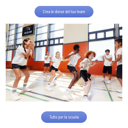
Crea le divise del tuo team
Tutto per la scuola