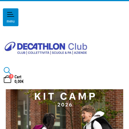
menu
0
Cart
0,00
€