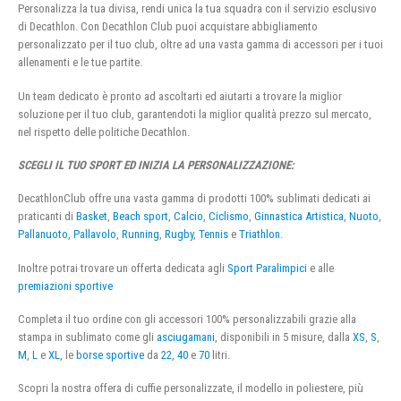
Personalizza la tua divisa, rendi unica la tua squadra con il servizio esclusivo
di Decathlon. Con Decathlon Club puoi acquistare abbigliamento
personalizzato per il tuo club, oltre ad una vasta gamma di accessori per i tuoi
allenamenti e le tue partite.
Un team dedicato è pronto ad ascoltarti ed aiutarti a trovare la miglior
soluzione per il tuo club, garantendoti la miglior qualità prezzo sul mercato,
nel rispetto delle politiche Decathlon.
SCEGLI IL TUO SPORT ED INIZIA LA PERSONALIZZAZIONE:
DecathlonClub offre una vasta gamma di prodotti 100% sublimati dedicati ai
praticanti di
Basket
,
Beach sport
,
Calcio
,
Ciclismo
,
Ginnastica Artistica
,
Nuoto
,
Pallanuoto
,
Pallavolo
,
Running
,
Rugby
,
Tennis
e
Triathlon
.
Inoltre potrai trovare un offerta dedicata agli
Sport Paralimpici
e alle
premiazioni sportive
Completa il tuo ordine con gli accessori 100% personalizzabili grazie alla
stampa in sublimato come gli
asciugamani
, disponibili in 5 misure, dalla
XS
,
S
,
M
,
L
e
XL
, le
borse sportive
da
22
,
40
e
70
litri.
Scopri la nostra offera di cuffie personalizzate, il modello in poliestere, più