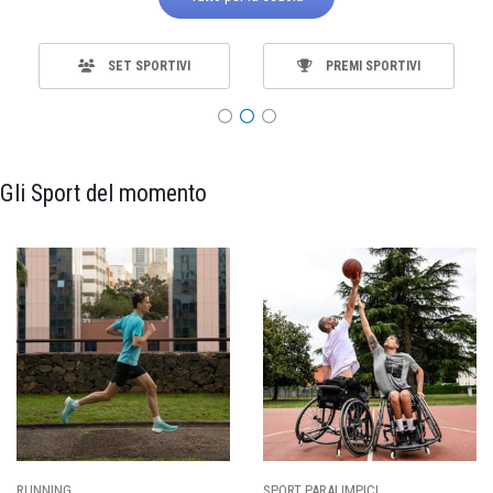
SET SPORTIVI
PREMI SPORTIVI
Gli Sport del momento
ING
SPORT PARALIMPICI
CALCI