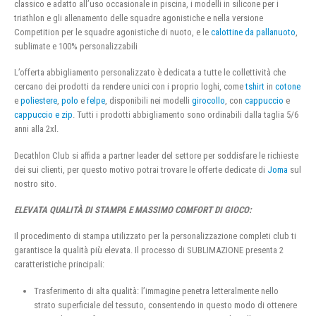
classico e adatto all’uso occasionale in piscina, i modelli in silicone per i
triathlon e gli allenamento delle squadre agonistiche e nella versione
Competition per le squadre agonistiche di nuoto, e le
calottine da pallanuoto
,
sublimate e 100% personalizzabili
L’offerta abbigliamento personalizzato è dedicata a tutte le collettività che
cercano dei prodotti da rendere unici con i proprio loghi, come
tshirt
in
cotone
e
poliestere
,
polo
e
felpe
, disponibili nei modelli
girocollo
, con
cappuccio
e
cappuccio e zip
. Tutti i prodotti abbigliamento sono ordinabili dalla taglia 5/6
anni alla 2xl.
Decathlon Club si affida a partner leader del settore per soddisfare le richieste
dei sui clienti, per questo motivo potrai trovare le offerte dedicate di
Joma
sul
nostro sito.
ELEVATA QUALITÀ DI STAMPA E MASSIMO COMFORT DI GIOCO:
Il procedimento di stampa utilizzato per la personalizzazione completi club ti
garantisce la qualità più elevata. Il processo di SUBLIMAZIONE presenta 2
caratteristiche principali:
Trasferimento di alta qualità: l’immagine penetra letteralmente nello
strato superficiale del tessuto, consentendo in questo modo di ottenere