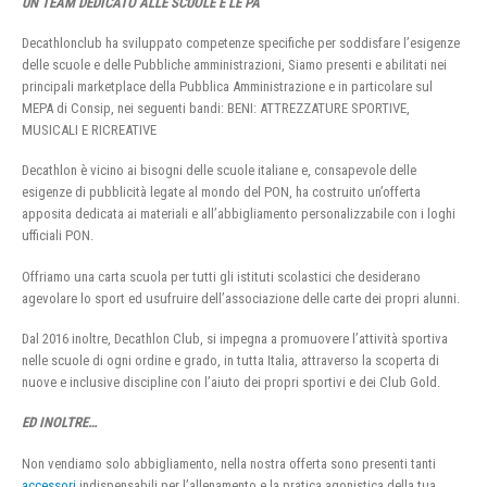
UN TEAM DEDICATO ALLE SCUOLE E LE PA
Decathlonclub ha sviluppato competenze specifiche per soddisfare l’esigenze
delle scuole e delle Pubbliche amministrazioni, Siamo presenti e abilitati nei
principali marketplace della Pubblica Amministrazione e in particolare sul
MEPA di Consip, nei seguenti bandi: BENI: ATTREZZATURE SPORTIVE,
MUSICALI E RICREATIVE
Decathlon è vicino ai bisogni delle scuole italiane e, consapevole delle
esigenze di pubblicità legate al mondo del PON, ha costruito un’offerta
apposita dedicata ai materiali e all’abbigliamento personalizzabile con i loghi
ufficiali PON.
Offriamo una carta scuola per tutti gli istituti scolastici che desiderano
agevolare lo sport ed usufruire dell’associazione delle carte dei propri alunni.
Dal 2016 inoltre, Decathlon Club, si impegna a promuovere l’attività sportiva
nelle scuole di ogni ordine e grado, in tutta Italia, attraverso la scoperta di
nuove e inclusive discipline con l’aiuto dei propri sportivi e dei Club Gold.
ED INOLTRE…
Non vendiamo solo abbigliamento, nella nostra offerta sono presenti tanti
accessori
indispensabili per l’allenamento e la pratica agonistica della tua