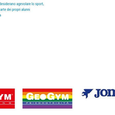
e desiderano agevolare lo sport,
arte dei propri alunni
a