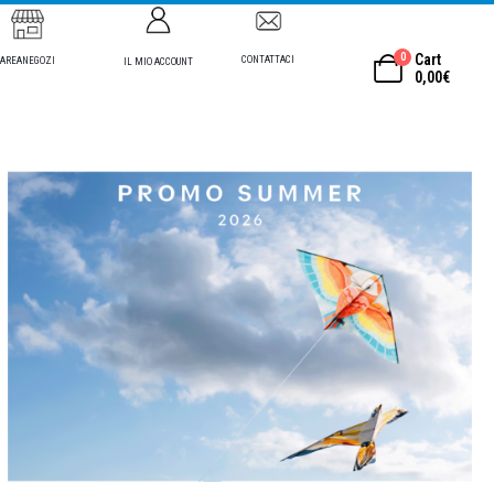
0
Cart
CONTATTACI
AREANEGOZI
IL MIO ACCOUNT
0,00
€