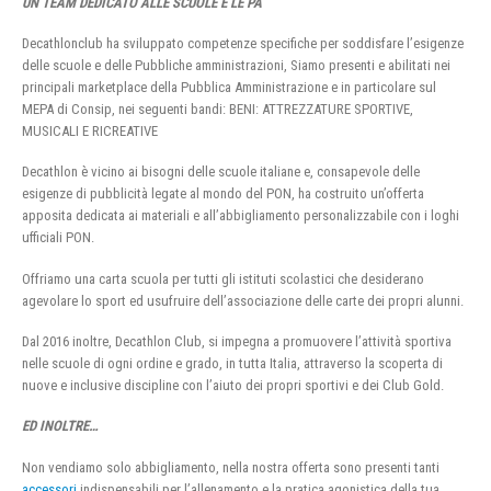
UN TEAM DEDICATO ALLE SCUOLE E LE PA
Decathlonclub ha sviluppato competenze specifiche per soddisfare l’esigenze
delle scuole e delle Pubbliche amministrazioni, Siamo presenti e abilitati nei
principali marketplace della Pubblica Amministrazione e in particolare sul
MEPA di Consip, nei seguenti bandi: BENI: ATTREZZATURE SPORTIVE,
MUSICALI E RICREATIVE
Decathlon è vicino ai bisogni delle scuole italiane e, consapevole delle
esigenze di pubblicità legate al mondo del PON, ha costruito un’offerta
apposita dedicata ai materiali e all’abbigliamento personalizzabile con i loghi
ufficiali PON.
Offriamo una carta scuola per tutti gli istituti scolastici che desiderano
agevolare lo sport ed usufruire dell’associazione delle carte dei propri alunni.
Dal 2016 inoltre, Decathlon Club, si impegna a promuovere l’attività sportiva
nelle scuole di ogni ordine e grado, in tutta Italia, attraverso la scoperta di
nuove e inclusive discipline con l’aiuto dei propri sportivi e dei Club Gold.
ED INOLTRE…
Non vendiamo solo abbigliamento, nella nostra offerta sono presenti tanti
accessori
indispensabili per l’allenamento e la pratica agonistica della tua