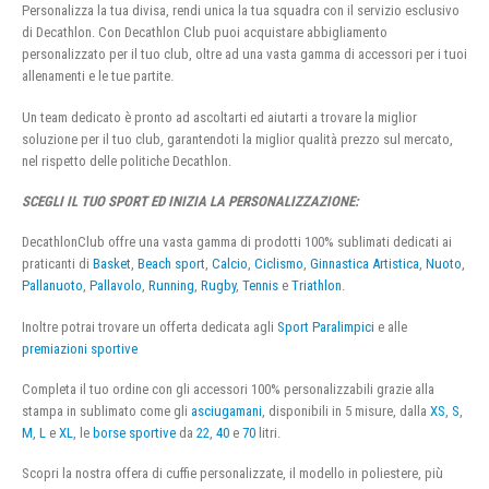
Personalizza la tua divisa, rendi unica la tua squadra con il servizio esclusivo
di Decathlon. Con Decathlon Club puoi acquistare abbigliamento
personalizzato per il tuo club, oltre ad una vasta gamma di accessori per i tuoi
allenamenti e le tue partite.
Un team dedicato è pronto ad ascoltarti ed aiutarti a trovare la miglior
soluzione per il tuo club, garantendoti la miglior qualità prezzo sul mercato,
nel rispetto delle politiche Decathlon.
SCEGLI IL TUO SPORT ED INIZIA LA PERSONALIZZAZIONE:
DecathlonClub offre una vasta gamma di prodotti 100% sublimati dedicati ai
praticanti di
Basket
,
Beach sport
,
Calcio
,
Ciclismo
,
Ginnastica Artistica
,
Nuoto
,
Pallanuoto
,
Pallavolo
,
Running
,
Rugby
,
Tennis
e
Triathlon
.
Inoltre potrai trovare un offerta dedicata agli
Sport Paralimpici
e alle
premiazioni sportive
Completa il tuo ordine con gli accessori 100% personalizzabili grazie alla
stampa in sublimato come gli
asciugamani
, disponibili in 5 misure, dalla
XS
,
S
,
M
,
L
e
XL
, le
borse sportive
da
22
,
40
e
70
litri.
Scopri la nostra offera di cuffie personalizzate, il modello in poliestere, più