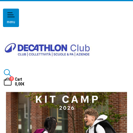
menu
0
Cart
0,00
€