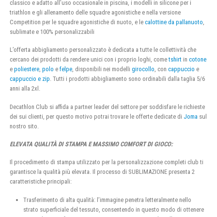
classico e adatto all’uso occasionale in piscina, i modelli in silicone per i
triathlon e gli allenamento delle squadre agonistiche e nella versione
Competition per le squadre agonistiche di nuoto, e le
calottine da pallanuoto
,
sublimate e 100% personalizzabili
L’offerta abbigliamento personalizzato è dedicata a tutte le collettività che
cercano dei prodotti da rendere unici con i proprio loghi, come
tshirt
in
cotone
e
poliestere
,
polo
e
felpe
, disponibili nei modelli
girocollo
, con
cappuccio
e
cappuccio e zip
. Tutti i prodotti abbigliamento sono ordinabili dalla taglia 5/6
anni alla 2xl.
Decathlon Club si affida a partner leader del settore per soddisfare le richieste
dei sui clienti, per questo motivo potrai trovare le offerte dedicate di
Joma
sul
nostro sito.
ELEVATA QUALITÀ DI STAMPA E MASSIMO COMFORT DI GIOCO:
Il procedimento di stampa utilizzato per la personalizzazione completi club ti
garantisce la qualità più elevata. Il processo di SUBLIMAZIONE presenta 2
caratteristiche principali:
Trasferimento di alta qualità: l’immagine penetra letteralmente nello
strato superficiale del tessuto, consentendo in questo modo di ottenere