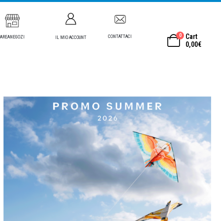
0
Cart
CONTATTACI
AREANEGOZI
IL MIO ACCOUNT
0,00
€