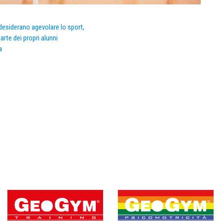
e desiderano agevolare lo sport,
arte dei propri alunni
a