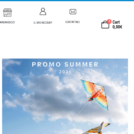
0
Cart
CONTATTACI
AREANEGOZI
IL MIO ACCOUNT
0,00
€