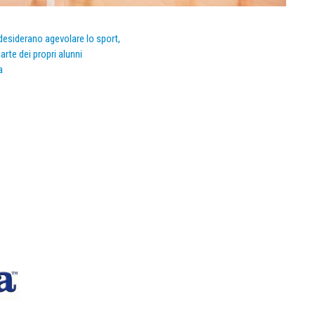
e desiderano agevolare lo sport,
arte dei propri alunni
a