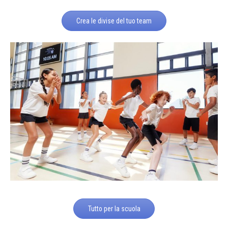
Crea le divise del tuo team
Tutto per la scuola