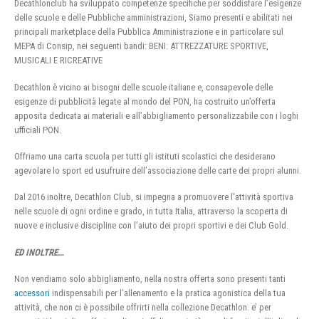
Decathlonclub ha sviluppato competenze specifiche per soddisfare l’esigenze
delle scuole e delle Pubbliche amministrazioni, Siamo presenti e abilitati nei
principali marketplace della Pubblica Amministrazione e in particolare sul
MEPA di Consip, nei seguenti bandi: BENI: ATTREZZATURE SPORTIVE,
MUSICALI E RICREATIVE
Decathlon è vicino ai bisogni delle scuole italiane e, consapevole delle
esigenze di pubblicità legate al mondo del PON, ha costruito un’offerta
apposita dedicata ai materiali e all’abbigliamento personalizzabile con i loghi
ufficiali PON.
Offriamo una carta scuola per tutti gli istituti scolastici che desiderano
agevolare lo sport ed usufruire dell’associazione delle carte dei propri alunni.
Dal 2016 inoltre, Decathlon Club, si impegna a promuovere l’attività sportiva
nelle scuole di ogni ordine e grado, in tutta Italia, attraverso la scoperta di
nuove e inclusive discipline con l’aiuto dei propri sportivi e dei Club Gold.
ED INOLTRE…
Non vendiamo solo abbigliamento, nella nostra offerta sono presenti tanti
accessori
indispensabili per l’allenamento e la pratica agonistica della tua
attività, che non ci è possibile offrirti nella collezione Decathlon. e’ per