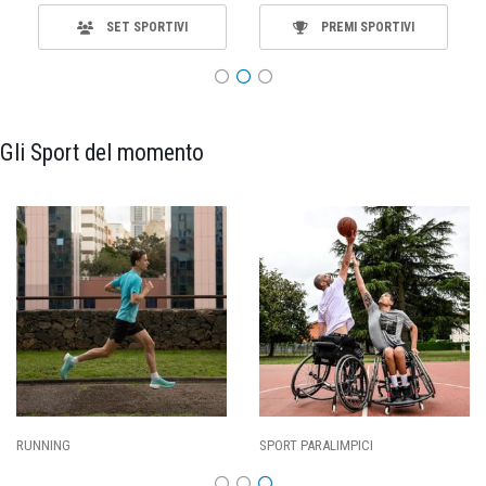
SET SPORTIVI
PREMI SPORTIVI
Gli Sport del momento
ING
SPORT PARALIMPICI
CALCI