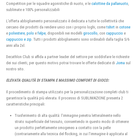
Competition per le squadre agonistiche di nuoto, e le
calottine da pallanuoto
,
sublimate e 100% personalizzabili
L’offerta abbigliamento personalizzato è dedicata a tutte le collettività che
cercano dei prodotti da rendere unici con i proprio loghi, come
tshirt
in
cotone
e
poliestere
,
polo
e
felpe
, disponibili nei modelli
girocollo
, con
cappuccio
e
cappuccio e zip
. Tutti i prodotti abbigliamento sono ordinabili dalla taglia 5/6
anni alla 2xl.
Decathlon Club si affida a partner leader del settore per soddisfare le richieste
dei sui clienti, per questo motivo potrai trovare le offerte dedicate di
Joma
sul
nostro sito.
ELEVATA QUALITÀ DI STAMPA E MASSIMO COMFORT DI GIOCO:
Il procedimento di stampa utilizzato per la personalizzazione completi club ti
garantisce la qualità più elevata. Il processo di SUBLIMAZIONE presenta 2
caratteristiche principali:
Trasferimento di alta qualità: l’immagine penetra letteralmente nello
strato superficiale del tessuto, consentendo in questo modo di ottenere
un prodotto perfettamente omogeneo a contatto con la pelle
(contrariamente alla tecnica del flocking, in cui l’immagine è applicata al