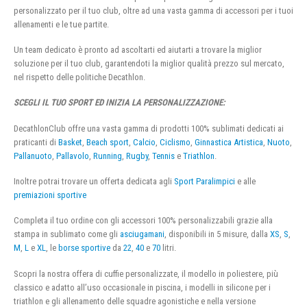
personalizzato per il tuo club, oltre ad una vasta gamma di accessori per i tuoi
allenamenti e le tue partite.
Un team dedicato è pronto ad ascoltarti ed aiutarti a trovare la miglior
soluzione per il tuo club, garantendoti la miglior qualità prezzo sul mercato,
nel rispetto delle politiche Decathlon.
SCEGLI IL TUO SPORT ED INIZIA LA PERSONALIZZAZIONE:
DecathlonClub offre una vasta gamma di prodotti 100% sublimati dedicati ai
praticanti di
Basket
,
Beach sport
,
Calcio
,
Ciclismo
,
Ginnastica Artistica
,
Nuoto
,
Pallanuoto
,
Pallavolo
,
Running
,
Rugby
,
Tennis
e
Triathlon
.
Inoltre potrai trovare un offerta dedicata agli
Sport Paralimpici
e alle
premiazioni sportive
Completa il tuo ordine con gli accessori 100% personalizzabili grazie alla
stampa in sublimato come gli
asciugamani
, disponibili in 5 misure, dalla
XS
,
S
,
M
,
L
e
XL
, le
borse sportive
da
22
,
40
e
70
litri.
Scopri la nostra offera di cuffie personalizzate, il modello in poliestere, più
classico e adatto all’uso occasionale in piscina, i modelli in silicone per i
triathlon e gli allenamento delle squadre agonistiche e nella versione