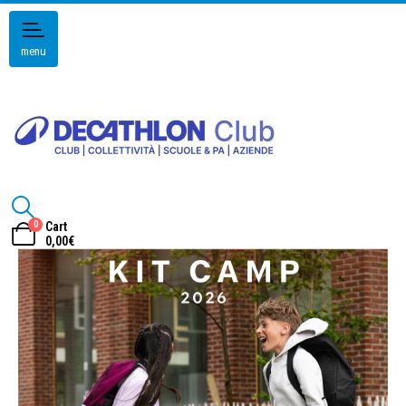
menu
0
Cart
0,00
€