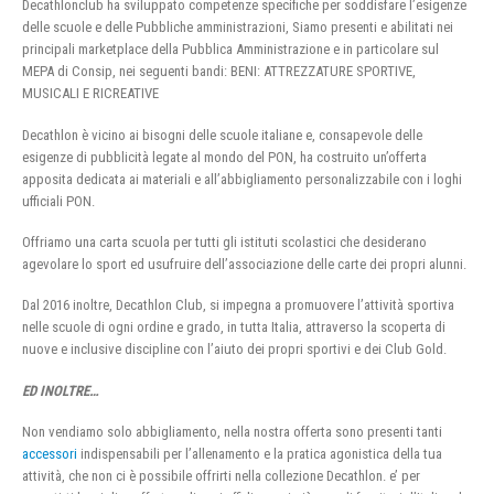
Decathlonclub ha sviluppato competenze specifiche per soddisfare l’esigenze
delle scuole e delle Pubbliche amministrazioni, Siamo presenti e abilitati nei
principali marketplace della Pubblica Amministrazione e in particolare sul
MEPA di Consip, nei seguenti bandi: BENI: ATTREZZATURE SPORTIVE,
MUSICALI E RICREATIVE
Decathlon è vicino ai bisogni delle scuole italiane e, consapevole delle
esigenze di pubblicità legate al mondo del PON, ha costruito un’offerta
apposita dedicata ai materiali e all’abbigliamento personalizzabile con i loghi
ufficiali PON.
Offriamo una carta scuola per tutti gli istituti scolastici che desiderano
agevolare lo sport ed usufruire dell’associazione delle carte dei propri alunni.
Dal 2016 inoltre, Decathlon Club, si impegna a promuovere l’attività sportiva
nelle scuole di ogni ordine e grado, in tutta Italia, attraverso la scoperta di
nuove e inclusive discipline con l’aiuto dei propri sportivi e dei Club Gold.
ED INOLTRE…
Non vendiamo solo abbigliamento, nella nostra offerta sono presenti tanti
accessori
indispensabili per l’allenamento e la pratica agonistica della tua
attività, che non ci è possibile offrirti nella collezione Decathlon. e’ per