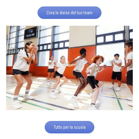
Crea le divise del tuo team
Tutto per la scuola