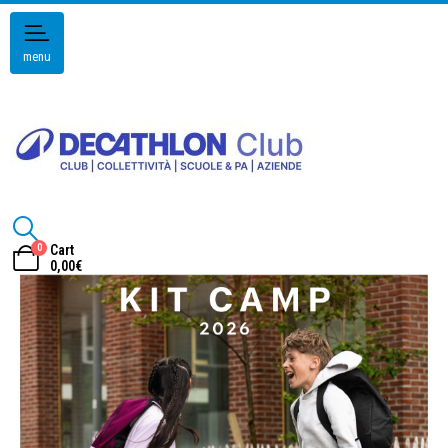
menu
0
Cart
0,00
€