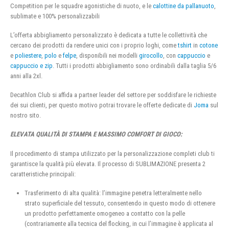
Competition per le squadre agonistiche di nuoto, e le
calottine da pallanuoto
,
sublimate e 100% personalizzabili
L’offerta abbigliamento personalizzato è dedicata a tutte le collettività che
cercano dei prodotti da rendere unici con i proprio loghi, come
tshirt
in
cotone
e
poliestere
,
polo
e
felpe
, disponibili nei modelli
girocollo
, con
cappuccio
e
cappuccio e zip
. Tutti i prodotti abbigliamento sono ordinabili dalla taglia 5/6
anni alla 2xl.
Decathlon Club si affida a partner leader del settore per soddisfare le richieste
dei sui clienti, per questo motivo potrai trovare le offerte dedicate di
Joma
sul
nostro sito.
ELEVATA QUALITÀ DI STAMPA E MASSIMO COMFORT DI GIOCO:
Il procedimento di stampa utilizzato per la personalizzazione completi club ti
garantisce la qualità più elevata. Il processo di SUBLIMAZIONE presenta 2
caratteristiche principali:
Trasferimento di alta qualità: l’immagine penetra letteralmente nello
strato superficiale del tessuto, consentendo in questo modo di ottenere
un prodotto perfettamente omogeneo a contatto con la pelle
(contrariamente alla tecnica del flocking, in cui l’immagine è applicata al