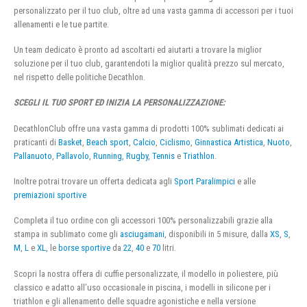
personalizzato per il tuo club, oltre ad una vasta gamma di accessori per i tuoi
allenamenti e le tue partite.
Un team dedicato è pronto ad ascoltarti ed aiutarti a trovare la miglior
soluzione per il tuo club, garantendoti la miglior qualità prezzo sul mercato,
nel rispetto delle politiche Decathlon.
SCEGLI IL TUO SPORT ED INIZIA LA PERSONALIZZAZIONE:
DecathlonClub offre una vasta gamma di prodotti 100% sublimati dedicati ai
praticanti di
Basket
,
Beach sport
,
Calcio
,
Ciclismo
,
Ginnastica Artistica
,
Nuoto
,
Pallanuoto
,
Pallavolo
,
Running
,
Rugby
,
Tennis
e
Triathlon
.
Inoltre potrai trovare un offerta dedicata agli
Sport Paralimpici
e alle
premiazioni sportive
Completa il tuo ordine con gli accessori 100% personalizzabili grazie alla
stampa in sublimato come gli
asciugamani
, disponibili in 5 misure, dalla
XS
,
S
,
M
,
L
e
XL
, le
borse sportive
da
22
,
40
e
70
litri.
Scopri la nostra offera di cuffie personalizzate, il modello in poliestere, più
classico e adatto all’uso occasionale in piscina, i modelli in silicone per i
triathlon e gli allenamento delle squadre agonistiche e nella versione