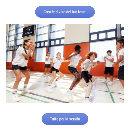
Crea le divise del tuo team
Tutto per la scuola