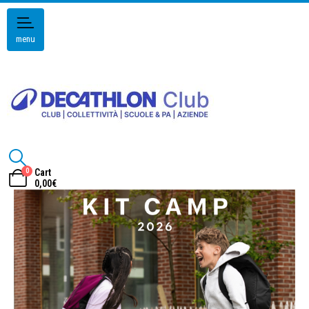
menu
0
Cart
0,00
€