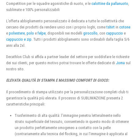
Competition per le squadre agonistiche di nuoto, e le
calottine da pallanuoto
,
sublimate e 100% personalizzabili
L’offerta abbigliamento personalizzato è dedicata a tutte le collettività che
cercano dei prodotti da rendere unici con i proprio loghi, come
tshirt
in
cotone
e
poliestere
,
polo
e
felpe
, disponibili nei modelli
girocollo
, con
cappuccio
e
cappuccio e zip
. Tutti i prodotti abbigliamento sono ordinabili dalla taglia 5/6
anni alla 2xl.
Decathlon Club si affida a partner leader del settore per soddisfare le richieste
dei sui clienti, per questo motivo potrai trovare le offerte dedicate di
Joma
sul
nostro sito.
ELEVATA QUALITÀ DI STAMPA E MASSIMO COMFORT DI GIOCO:
Il procedimento di stampa utilizzato per la personalizzazione completi club ti
garantisce la qualità più elevata. Il processo di SUBLIMAZIONE presenta 2
caratteristiche principali:
Trasferimento di alta qualità: l’immagine penetra letteralmente nello
strato superficiale del tessuto, consentendo in questo modo di ottenere
un prodotto perfettamente omogeneo a contatto con la pelle
(contrariamente alla tecnica del flocking, in cui l’immagine è applicata al