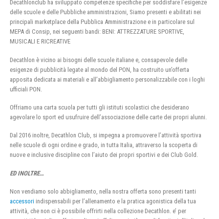
Decathlonclub ha sviluppato competenze specifiche per soddisfare l’esigenze
delle scuole e delle Pubbliche amministrazioni, Siamo presenti e abilitati nei
principali marketplace della Pubblica Amministrazione e in particolare sul
MEPA di Consip, nei seguenti bandi: BENI: ATTREZZATURE SPORTIVE,
MUSICALI E RICREATIVE
Decathlon è vicino ai bisogni delle scuole italiane e, consapevole delle
esigenze di pubblicità legate al mondo del PON, ha costruito un’offerta
apposita dedicata ai materiali e all’abbigliamento personalizzabile con i loghi
ufficiali PON.
Offriamo una carta scuola per tutti gli istituti scolastici che desiderano
agevolare lo sport ed usufruire dell’associazione delle carte dei propri alunni.
Dal 2016 inoltre, Decathlon Club, si impegna a promuovere l’attività sportiva
nelle scuole di ogni ordine e grado, in tutta Italia, attraverso la scoperta di
nuove e inclusive discipline con l’aiuto dei propri sportivi e dei Club Gold.
ED INOLTRE…
Non vendiamo solo abbigliamento, nella nostra offerta sono presenti tanti
accessori
indispensabili per l’allenamento e la pratica agonistica della tua
attività, che non ci è possibile offrirti nella collezione Decathlon. e’ per