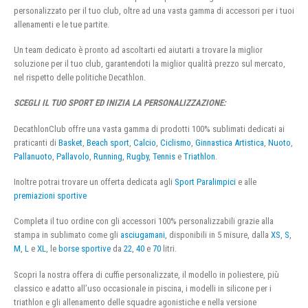
personalizzato per il tuo club, oltre ad una vasta gamma di accessori per i tuoi
allenamenti e le tue partite.
Un team dedicato è pronto ad ascoltarti ed aiutarti a trovare la miglior
soluzione per il tuo club, garantendoti la miglior qualità prezzo sul mercato,
nel rispetto delle politiche Decathlon.
SCEGLI IL TUO SPORT ED INIZIA LA PERSONALIZZAZIONE:
DecathlonClub offre una vasta gamma di prodotti 100% sublimati dedicati ai
praticanti di
Basket
,
Beach sport
,
Calcio
,
Ciclismo
,
Ginnastica Artistica
,
Nuoto
,
Pallanuoto
,
Pallavolo
,
Running
,
Rugby
,
Tennis
e
Triathlon
.
Inoltre potrai trovare un offerta dedicata agli
Sport Paralimpici
e alle
premiazioni sportive
Completa il tuo ordine con gli accessori 100% personalizzabili grazie alla
stampa in sublimato come gli
asciugamani
, disponibili in 5 misure, dalla
XS
,
S
,
M
,
L
e
XL
, le
borse sportive
da
22
,
40
e
70
litri.
Scopri la nostra offera di cuffie personalizzate, il modello in poliestere, più
classico e adatto all’uso occasionale in piscina, i modelli in silicone per i
triathlon e gli allenamento delle squadre agonistiche e nella versione