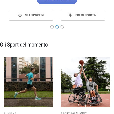
SET SPORTIVI
PREMI SPORTIVI
Gli Sport del momento
ING
SPORT PARALIMPICI
CALCI