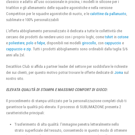
classico e adatto all’uso occasionale in piscina, i modelli in silicone per i
triathlon e gli allenamento delle squadre agonistiche e nella versione
Competition per le squadre agonistiche di nuoto, e le
calottine da pallanuoto
,
sublimate e 100% personalizzabili
L’offerta abbigliamento personalizzato è dedicata a tutte le collettività che
cercano dei prodotti da rendere unici con i proprio loghi, come
tshirt
in
cotone
e
poliestere
,
polo
e
felpe
, disponibili nei modelli
girocollo
, con
cappuccio
e
cappuccio e zip
. Tutti i prodotti abbigliamento sono ordinabili dalla taglia 5/6
anni alla 2xl.
Decathlon Club si affida a partner leader del settore per soddisfare le richieste
dei sui clienti, per questo motivo potrai trovare le offerte dedicate di
Joma
sul
nostro sito.
ELEVATA QUALITÀ DI STAMPA E MASSIMO COMFORT DI GIOCO:
Il procedimento di stampa utilizzato per la personalizzazione completi club ti
garantisce la qualità più elevata. Il processo di SUBLIMAZIONE presenta 2
caratteristiche principali:
Trasferimento di alta qualità: l’immagine penetra letteralmente nello
strato superficiale del tessuto, consentendo in questo modo di ottenere