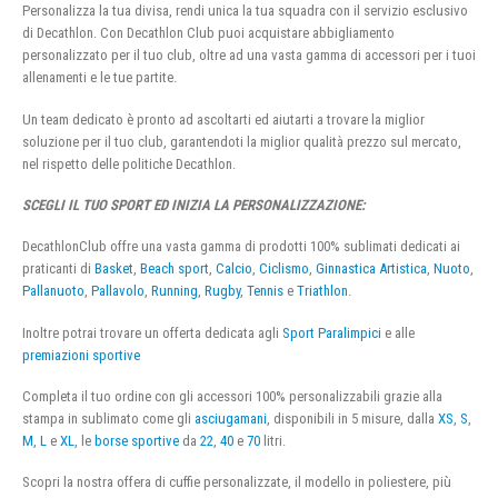
Personalizza la tua divisa, rendi unica la tua squadra con il servizio esclusivo
di Decathlon. Con Decathlon Club puoi acquistare abbigliamento
personalizzato per il tuo club, oltre ad una vasta gamma di accessori per i tuoi
allenamenti e le tue partite.
Un team dedicato è pronto ad ascoltarti ed aiutarti a trovare la miglior
soluzione per il tuo club, garantendoti la miglior qualità prezzo sul mercato,
nel rispetto delle politiche Decathlon.
SCEGLI IL TUO SPORT ED INIZIA LA PERSONALIZZAZIONE:
DecathlonClub offre una vasta gamma di prodotti 100% sublimati dedicati ai
praticanti di
Basket
,
Beach sport
,
Calcio
,
Ciclismo
,
Ginnastica Artistica
,
Nuoto
,
Pallanuoto
,
Pallavolo
,
Running
,
Rugby
,
Tennis
e
Triathlon
.
Inoltre potrai trovare un offerta dedicata agli
Sport Paralimpici
e alle
premiazioni sportive
Completa il tuo ordine con gli accessori 100% personalizzabili grazie alla
stampa in sublimato come gli
asciugamani
, disponibili in 5 misure, dalla
XS
,
S
,
M
,
L
e
XL
, le
borse sportive
da
22
,
40
e
70
litri.
Scopri la nostra offera di cuffie personalizzate, il modello in poliestere, più