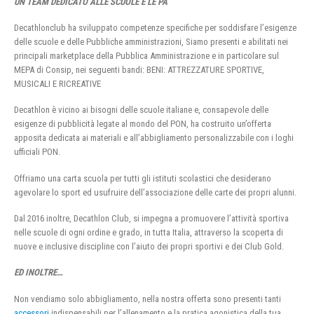
UN TEAM DEDICATO ALLE SCUOLE E LE PA
Decathlonclub ha sviluppato competenze specifiche per soddisfare l’esigenze
delle scuole e delle Pubbliche amministrazioni, Siamo presenti e abilitati nei
principali marketplace della Pubblica Amministrazione e in particolare sul
MEPA di Consip, nei seguenti bandi: BENI: ATTREZZATURE SPORTIVE,
MUSICALI E RICREATIVE
Decathlon è vicino ai bisogni delle scuole italiane e, consapevole delle
esigenze di pubblicità legate al mondo del PON, ha costruito un’offerta
apposita dedicata ai materiali e all’abbigliamento personalizzabile con i loghi
ufficiali PON.
Offriamo una carta scuola per tutti gli istituti scolastici che desiderano
agevolare lo sport ed usufruire dell’associazione delle carte dei propri alunni.
Dal 2016 inoltre, Decathlon Club, si impegna a promuovere l’attività sportiva
nelle scuole di ogni ordine e grado, in tutta Italia, attraverso la scoperta di
nuove e inclusive discipline con l’aiuto dei propri sportivi e dei Club Gold.
ED INOLTRE…
Non vendiamo solo abbigliamento, nella nostra offerta sono presenti tanti
accessori
indispensabili per l’allenamento e la pratica agonistica della tua