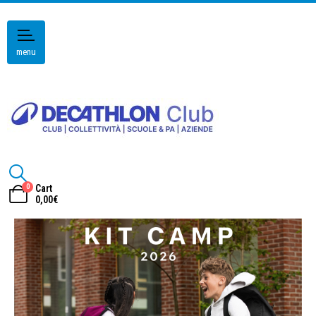
menu
0
Cart
0,00
€