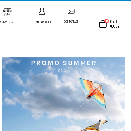
0
Cart
CONTATTACI
AREANEGOZI
IL MIO ACCOUNT
0,00
€