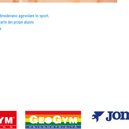
e desiderano agevolare lo sport,
arte dei propri alunni
a