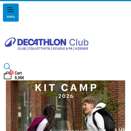
menu
0
Cart
0,00
€