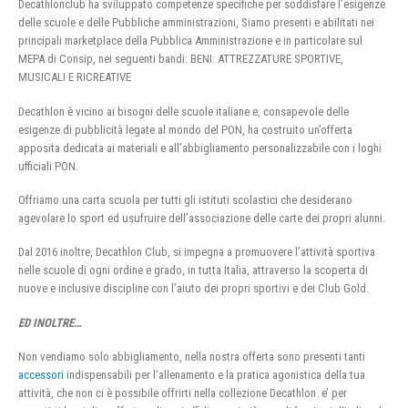
Decathlonclub ha sviluppato competenze specifiche per soddisfare l’esigenze
delle scuole e delle Pubbliche amministrazioni, Siamo presenti e abilitati nei
principali marketplace della Pubblica Amministrazione e in particolare sul
MEPA di Consip, nei seguenti bandi: BENI: ATTREZZATURE SPORTIVE,
MUSICALI E RICREATIVE
Decathlon è vicino ai bisogni delle scuole italiane e, consapevole delle
esigenze di pubblicità legate al mondo del PON, ha costruito un’offerta
apposita dedicata ai materiali e all’abbigliamento personalizzabile con i loghi
ufficiali PON.
Offriamo una carta scuola per tutti gli istituti scolastici che desiderano
agevolare lo sport ed usufruire dell’associazione delle carte dei propri alunni.
Dal 2016 inoltre, Decathlon Club, si impegna a promuovere l’attività sportiva
nelle scuole di ogni ordine e grado, in tutta Italia, attraverso la scoperta di
nuove e inclusive discipline con l’aiuto dei propri sportivi e dei Club Gold.
ED INOLTRE…
Non vendiamo solo abbigliamento, nella nostra offerta sono presenti tanti
accessori
indispensabili per l’allenamento e la pratica agonistica della tua
attività, che non ci è possibile offrirti nella collezione Decathlon. e’ per