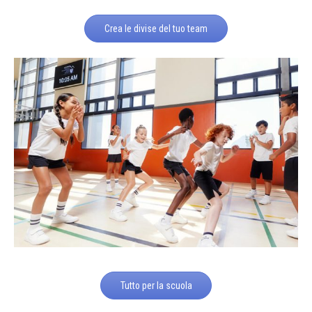
Crea le divise del tuo team
Tutto per la scuola