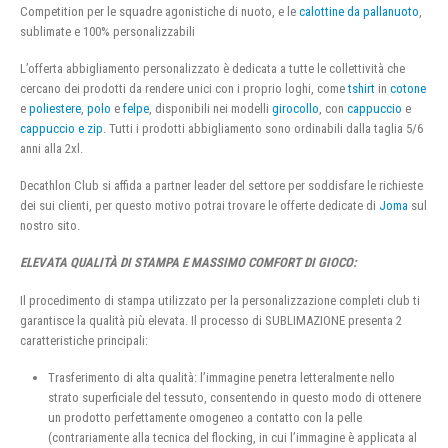
Competition per le squadre agonistiche di nuoto, e le
calottine da pallanuoto
,
sublimate e 100% personalizzabili
L’offerta abbigliamento personalizzato è dedicata a tutte le collettività che
cercano dei prodotti da rendere unici con i proprio loghi, come
tshirt
in
cotone
e
poliestere
,
polo
e
felpe
, disponibili nei modelli
girocollo
, con
cappuccio
e
cappuccio e zip
. Tutti i prodotti abbigliamento sono ordinabili dalla taglia 5/6
anni alla 2xl.
Decathlon Club si affida a partner leader del settore per soddisfare le richieste
dei sui clienti, per questo motivo potrai trovare le offerte dedicate di
Joma
sul
nostro sito.
ELEVATA QUALITÀ DI STAMPA E MASSIMO COMFORT DI GIOCO:
Il procedimento di stampa utilizzato per la personalizzazione completi club ti
garantisce la qualità più elevata. Il processo di SUBLIMAZIONE presenta 2
caratteristiche principali:
Trasferimento di alta qualità: l’immagine penetra letteralmente nello
strato superficiale del tessuto, consentendo in questo modo di ottenere
un prodotto perfettamente omogeneo a contatto con la pelle
(contrariamente alla tecnica del flocking, in cui l’immagine è applicata al