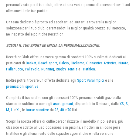
personalizzato per il tuo club, oltre ad una vasta gamma di accessori per i tuoi
allenamenti e le tue partite.
Un team dedicato è pronto ad ascoltarti ed aiutarti a trovare la miglior
soluzione per il tuo club, garantendoti la miglior qualità prezzo sul mercato,
nel rispetto delle politiche Decathlon.
SCEGLI IL TUO SPORT ED INIZIA LA PERSONALIZZAZIONE:
DecathlonClub offre una vasta gamma di prodotti 100% sublimati dedicati ai
praticanti di
Basket
,
Beach sport
,
Calcio
,
Ciclismo
,
Ginnastica Artistica
,
Nuoto
,
Pallanuoto
,
Pallavolo
,
Running
,
Rugby
,
Tennis
e
Triathlon
.
Inoltre potrai trovare un offerta dedicata agli
Sport Paralimpici
e alle
premiazioni sportive
Completa il tuo ordine con gli accessori 100% personalizzabili grazie alla
stampa in sublimato come gli
asciugamani
, disponibili in 5 misure, dalla
XS
,
S
,
M
,
L
e
XL
, le
borse sportive
da
22
,
40
e
70
litri.
Scopri la nostra offera di cuffie personalizzate, il modello in poliestere, più
classico e adatto all’uso occasionale in piscina, i modelli in silicone per i
triathlon e gli allenamento delle squadre agonistiche e nella versione