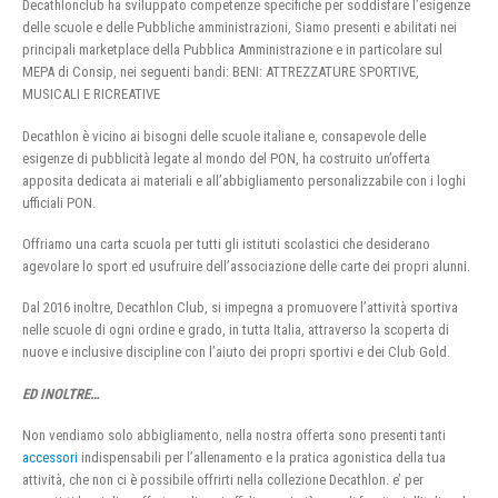
Decathlonclub ha sviluppato competenze specifiche per soddisfare l’esigenze
delle scuole e delle Pubbliche amministrazioni, Siamo presenti e abilitati nei
principali marketplace della Pubblica Amministrazione e in particolare sul
MEPA di Consip, nei seguenti bandi: BENI: ATTREZZATURE SPORTIVE,
MUSICALI E RICREATIVE
Decathlon è vicino ai bisogni delle scuole italiane e, consapevole delle
esigenze di pubblicità legate al mondo del PON, ha costruito un’offerta
apposita dedicata ai materiali e all’abbigliamento personalizzabile con i loghi
ufficiali PON.
Offriamo una carta scuola per tutti gli istituti scolastici che desiderano
agevolare lo sport ed usufruire dell’associazione delle carte dei propri alunni.
Dal 2016 inoltre, Decathlon Club, si impegna a promuovere l’attività sportiva
nelle scuole di ogni ordine e grado, in tutta Italia, attraverso la scoperta di
nuove e inclusive discipline con l’aiuto dei propri sportivi e dei Club Gold.
ED INOLTRE…
Non vendiamo solo abbigliamento, nella nostra offerta sono presenti tanti
accessori
indispensabili per l’allenamento e la pratica agonistica della tua
attività, che non ci è possibile offrirti nella collezione Decathlon. e’ per