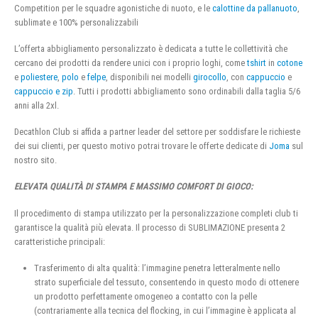
Competition per le squadre agonistiche di nuoto, e le
calottine da pallanuoto
,
sublimate e 100% personalizzabili
L’offerta abbigliamento personalizzato è dedicata a tutte le collettività che
cercano dei prodotti da rendere unici con i proprio loghi, come
tshirt
in
cotone
e
poliestere
,
polo
e
felpe
, disponibili nei modelli
girocollo
, con
cappuccio
e
cappuccio e zip
. Tutti i prodotti abbigliamento sono ordinabili dalla taglia 5/6
anni alla 2xl.
Decathlon Club si affida a partner leader del settore per soddisfare le richieste
dei sui clienti, per questo motivo potrai trovare le offerte dedicate di
Joma
sul
nostro sito.
ELEVATA QUALITÀ DI STAMPA E MASSIMO COMFORT DI GIOCO:
Il procedimento di stampa utilizzato per la personalizzazione completi club ti
garantisce la qualità più elevata. Il processo di SUBLIMAZIONE presenta 2
caratteristiche principali:
Trasferimento di alta qualità: l’immagine penetra letteralmente nello
strato superficiale del tessuto, consentendo in questo modo di ottenere
un prodotto perfettamente omogeneo a contatto con la pelle
(contrariamente alla tecnica del flocking, in cui l’immagine è applicata al