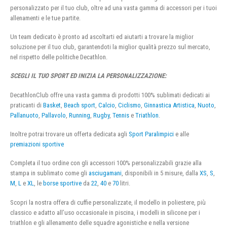
personalizzato per il tuo club, oltre ad una vasta gamma di accessori per i tuoi
allenamenti e le tue partite.
Un team dedicato è pronto ad ascoltarti ed aiutarti a trovare la miglior
soluzione per il tuo club, garantendoti la miglior qualità prezzo sul mercato,
nel rispetto delle politiche Decathlon.
SCEGLI IL TUO SPORT ED INIZIA LA PERSONALIZZAZIONE:
DecathlonClub offre una vasta gamma di prodotti 100% sublimati dedicati ai
praticanti di
Basket
,
Beach sport
,
Calcio
,
Ciclismo
,
Ginnastica Artistica
,
Nuoto
,
Pallanuoto
,
Pallavolo
,
Running
,
Rugby
,
Tennis
e
Triathlon
.
Inoltre potrai trovare un offerta dedicata agli
Sport Paralimpici
e alle
premiazioni sportive
Completa il tuo ordine con gli accessori 100% personalizzabili grazie alla
stampa in sublimato come gli
asciugamani
, disponibili in 5 misure, dalla
XS
,
S
,
M
,
L
e
XL
, le
borse sportive
da
22
,
40
e
70
litri.
Scopri la nostra offera di cuffie personalizzate, il modello in poliestere, più
classico e adatto all’uso occasionale in piscina, i modelli in silicone per i
triathlon e gli allenamento delle squadre agonistiche e nella versione