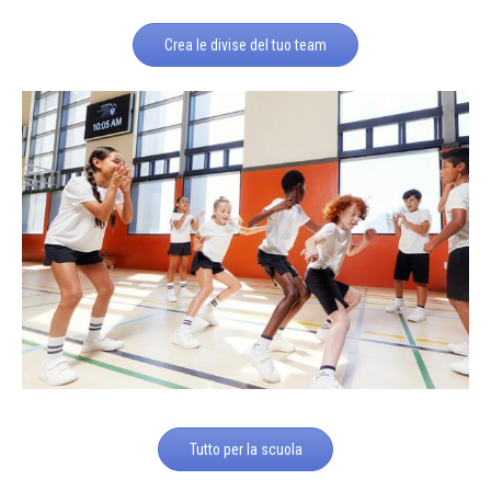
Crea le divise del tuo team
Tutto per la scuola