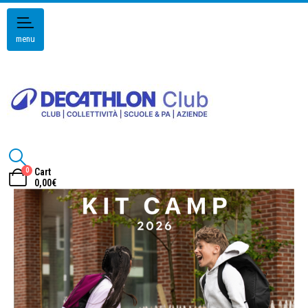
menu
0
Cart
0,00
€