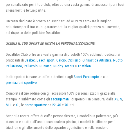
personalizzato per il tuo club, oltre ad una vasta gamma di accessori per i tuoi
allenamenti e le tue partite.
Un team dedicato è pronto ad ascoltarti ed aiutarti a trovare la miglior
soluzione per il tuo club, garantendoti la miglior qualità prezzo sul mercato,
nel rispetto delle politiche Decathlon.
SCEGLI IL TUO SPORT ED INIZIA LA PERSONALIZZAZIONE:
DecathlonClub offre una vasta gamma di prodotti 100% sublimati dedicati ai
praticanti di
Basket
,
Beach sport
,
Calcio
,
Ciclismo
,
Ginnastica Artistica
,
Nuoto
,
Pallanuoto
,
Pallavolo
,
Running
,
Rugby
,
Tennis
e
Triathlon
.
Inoltre potrai trovare un offerta dedicata agli
Sport Paralimpici
e alle
premiazioni sportive
Completa il tuo ordine con gli accessori 100% personalizzabili grazie alla
stampa in sublimato come gli
asciugamani
, disponibili in 5 misure, dalla
XS
,
S
,
M
,
L
e
XL
, le
borse sportive
da
22
,
40
e
70
litri.
Scopri la nostra offera di cuffie personalizzate, il modello in poliestere, più
classico e adatto all’uso occasionale in piscina, i modelli in silicone per i
triathlon e gli allenamento delle squadre agonistiche e nella versione