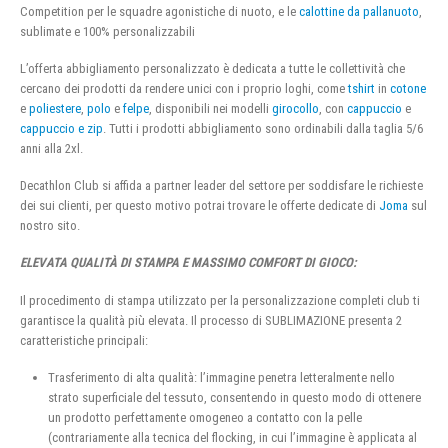
Competition per le squadre agonistiche di nuoto, e le
calottine da pallanuoto
,
sublimate e 100% personalizzabili
L’offerta abbigliamento personalizzato è dedicata a tutte le collettività che
cercano dei prodotti da rendere unici con i proprio loghi, come
tshirt
in
cotone
e
poliestere
,
polo
e
felpe
, disponibili nei modelli
girocollo
, con
cappuccio
e
cappuccio e zip
. Tutti i prodotti abbigliamento sono ordinabili dalla taglia 5/6
anni alla 2xl.
Decathlon Club si affida a partner leader del settore per soddisfare le richieste
dei sui clienti, per questo motivo potrai trovare le offerte dedicate di
Joma
sul
nostro sito.
ELEVATA QUALITÀ DI STAMPA E MASSIMO COMFORT DI GIOCO:
Il procedimento di stampa utilizzato per la personalizzazione completi club ti
garantisce la qualità più elevata. Il processo di SUBLIMAZIONE presenta 2
caratteristiche principali:
Trasferimento di alta qualità: l’immagine penetra letteralmente nello
strato superficiale del tessuto, consentendo in questo modo di ottenere
un prodotto perfettamente omogeneo a contatto con la pelle
(contrariamente alla tecnica del flocking, in cui l’immagine è applicata al