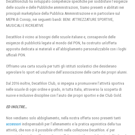
Decathlonclub ha sviluppato competenze specifiche per soddisfare l’esigenze
delle scuole e delle Pubbliche amministrazioni, Siamo presenti e abilitati nei
principali marketplace della Pubblica Amministrazione e in particolare sul
MEPA di Consip, nei seguenti bandi: BENI: ATTREZZATURE SPORTIVE,
MUSICALI E RICREATIVE
Decathlon è vicino ai bisogni delle scuole italiane e, consapevole delle
esigenze di pubblicità legate al mondo del PON, ha costruito un’offerta
apposita dedicata ai materiali e all’abbigliamento personalizzabile con i loghi
ufficiali PON.
Offriamo una carta scuola per tutti gli istituti scolastici che desiderano
agevolare lo sport ed usufruire dell’associazione delle carte dei propri alunni.
Dal 2016 inoltre, Decathlon Club, si impegna a promuovere l’attività sportiva
nelle scuole di ogni ordine e grado, in tutta Italia, attraverso la scoperta di
nuove e inclusive discipline con l’aiuto dei propri sportivi e dei Club Gold.
ED INOLTRE…
Non vendiamo solo abbigliamento, nella nostra offerta sono presenti tanti
accessori
indispensabili per l’allenamento e la pratica agonistica della tua
attività, che non ci è possibile offrirti nella collezione Decathlon. e’ per