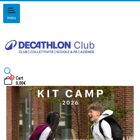
menu
0
Cart
0,00
€