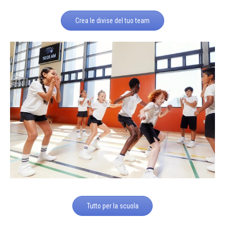
Crea le divise del tuo team
Tutto per la scuola