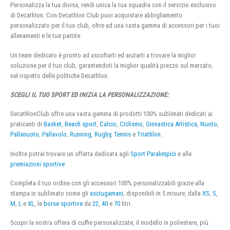
Personalizza la tua divisa, rendi unica la tua squadra con il servizio esclusivo
di Decathlon. Con Decathlon Club puoi acquistare abbigliamento
personalizzato per il tuo club, oltre ad una vasta gamma di accessori per i tuoi
allenamenti e le tue partite.
Un team dedicato è pronto ad ascoltarti ed aiutarti a trovare la miglior
soluzione per il tuo club, garantendoti la miglior qualità prezzo sul mercato,
nel rispetto delle politiche Decathlon.
SCEGLI IL TUO SPORT ED INIZIA LA PERSONALIZZAZIONE:
DecathlonClub offre una vasta gamma di prodotti 100% sublimati dedicati ai
praticanti di
Basket
,
Beach sport
,
Calcio
,
Ciclismo
,
Ginnastica Artistica
,
Nuoto
,
Pallanuoto
,
Pallavolo
,
Running
,
Rugby
,
Tennis
e
Triathlon
.
Inoltre potrai trovare un offerta dedicata agli
Sport Paralimpici
e alle
premiazioni sportive
Completa il tuo ordine con gli accessori 100% personalizzabili grazie alla
stampa in sublimato come gli
asciugamani
, disponibili in 5 misure, dalla
XS
,
S
,
M
,
L
e
XL
, le
borse sportive
da
22
,
40
e
70
litri.
Scopri la nostra offera di cuffie personalizzate, il modello in poliestere, più