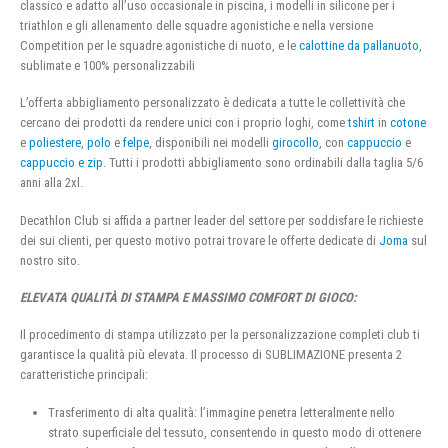
classico e adatto all’uso occasionale in piscina, i modelli in silicone per i
triathlon e gli allenamento delle squadre agonistiche e nella versione
Competition per le squadre agonistiche di nuoto, e le
calottine da pallanuoto
,
sublimate e 100% personalizzabili
L’offerta abbigliamento personalizzato è dedicata a tutte le collettività che
cercano dei prodotti da rendere unici con i proprio loghi, come
tshirt
in
cotone
e
poliestere
,
polo
e
felpe
, disponibili nei modelli
girocollo
, con
cappuccio
e
cappuccio e zip
. Tutti i prodotti abbigliamento sono ordinabili dalla taglia 5/6
anni alla 2xl.
Decathlon Club si affida a partner leader del settore per soddisfare le richieste
dei sui clienti, per questo motivo potrai trovare le offerte dedicate di
Joma
sul
nostro sito.
ELEVATA QUALITÀ DI STAMPA E MASSIMO COMFORT DI GIOCO:
Il procedimento di stampa utilizzato per la personalizzazione completi club ti
garantisce la qualità più elevata. Il processo di SUBLIMAZIONE presenta 2
caratteristiche principali:
Trasferimento di alta qualità: l’immagine penetra letteralmente nello
strato superficiale del tessuto, consentendo in questo modo di ottenere