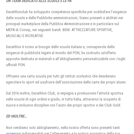
UN TEAM DEDICATO ALLE SCUOLE E LE PA
Decathlonclub ha sviluppato competenze specifiche per soddisfare l’esigenze
delle scuole e delle Pubbliche amministrazioni, Siamo presenti e abilitati nei
principali marketplace della Pubblica Amministrazione e in particolare sul
MEPA di Consip, nei seguenti bandi: BENI: ATTREZZATURE SPORTIVE,
MUSICALI E RICREATIVE
Decathlon è vicino ai bisogni delle scuole italiane e, consapevole delle
esigenze di pubblicità legate al mondo del PON, ha costruito un’offerta
apposita dedicata ai materiali e all’abbigliamento personalizzabile con i loghi
ufficiali PON.
Offriamo una carta scuola per tutti gli istituti scolastici che desiderano
agevolare lo sport ed usufruire dell’associazione delle carte dei propri alunni.
Dal 2016 inoltre, Decathlon Club, si impegna a promuovere l’attività sportiva
nelle scuole di ogni ordine e grado, in tutta Italia, attraverso la scoperta di
nuove e inclusive discipline con l’aiuto dei propri sportivi e dei Club Gold.
ED INOLTRE…
Non vendiamo solo abbigliamento, nella nostra offerta sono presenti tanti
accessori
indispensabili per l’allenamento e la pratica agonistica della tua