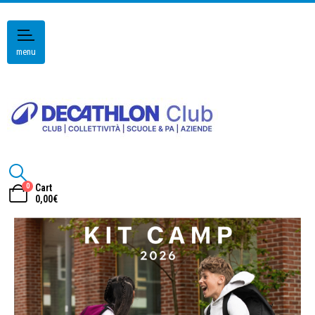
menu
0
Cart
0,00
€