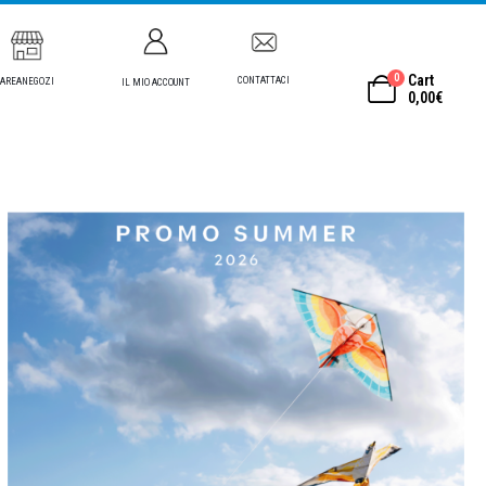
0
Cart
CONTATTACI
AREANEGOZI
IL MIO ACCOUNT
0,00
€