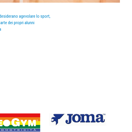
e desiderano agevolare lo sport,
arte dei propri alunni
a