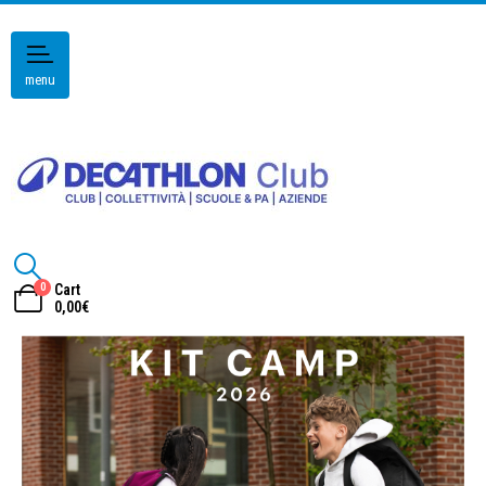
menu
0
Cart
0,00
€