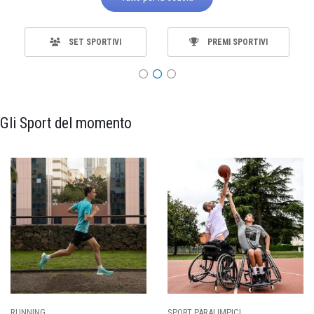
SET SPORTIVI
PREMI SPORTIVI
Gli Sport del momento
ING
SPORT PARALIMPICI
CALCI