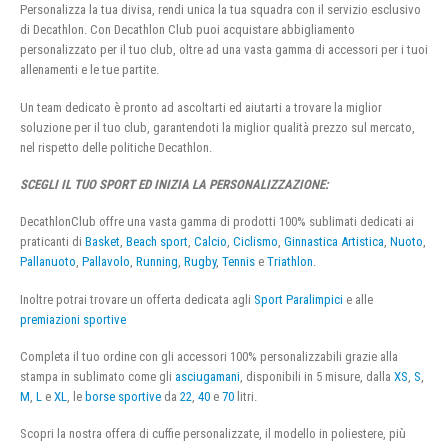
Personalizza la tua divisa, rendi unica la tua squadra con il servizio esclusivo
di Decathlon. Con Decathlon Club puoi acquistare abbigliamento
personalizzato per il tuo club, oltre ad una vasta gamma di accessori per i tuoi
allenamenti e le tue partite.
Un team dedicato è pronto ad ascoltarti ed aiutarti a trovare la miglior
soluzione per il tuo club, garantendoti la miglior qualità prezzo sul mercato,
nel rispetto delle politiche Decathlon.
SCEGLI IL TUO SPORT ED INIZIA LA PERSONALIZZAZIONE:
DecathlonClub offre una vasta gamma di prodotti 100% sublimati dedicati ai
praticanti di
Basket
,
Beach sport
,
Calcio
,
Ciclismo
,
Ginnastica Artistica
,
Nuoto
,
Pallanuoto
,
Pallavolo
,
Running
,
Rugby
,
Tennis
e
Triathlon
.
Inoltre potrai trovare un offerta dedicata agli
Sport Paralimpici
e alle
premiazioni sportive
Completa il tuo ordine con gli accessori 100% personalizzabili grazie alla
stampa in sublimato come gli
asciugamani
, disponibili in 5 misure, dalla
XS
,
S
,
M
,
L
e
XL
, le
borse sportive
da
22
,
40
e
70
litri.
Scopri la nostra offera di cuffie personalizzate, il modello in poliestere, più