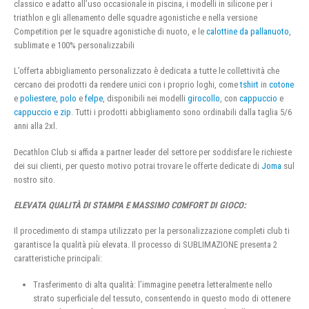
classico e adatto all’uso occasionale in piscina, i modelli in silicone per i
triathlon e gli allenamento delle squadre agonistiche e nella versione
Competition per le squadre agonistiche di nuoto, e le
calottine da pallanuoto
,
sublimate e 100% personalizzabili
L’offerta abbigliamento personalizzato è dedicata a tutte le collettività che
cercano dei prodotti da rendere unici con i proprio loghi, come
tshirt
in
cotone
e
poliestere
,
polo
e
felpe
, disponibili nei modelli
girocollo
, con
cappuccio
e
cappuccio e zip
. Tutti i prodotti abbigliamento sono ordinabili dalla taglia 5/6
anni alla 2xl.
Decathlon Club si affida a partner leader del settore per soddisfare le richieste
dei sui clienti, per questo motivo potrai trovare le offerte dedicate di
Joma
sul
nostro sito.
ELEVATA QUALITÀ DI STAMPA E MASSIMO COMFORT DI GIOCO:
Il procedimento di stampa utilizzato per la personalizzazione completi club ti
garantisce la qualità più elevata. Il processo di SUBLIMAZIONE presenta 2
caratteristiche principali:
Trasferimento di alta qualità: l’immagine penetra letteralmente nello
strato superficiale del tessuto, consentendo in questo modo di ottenere