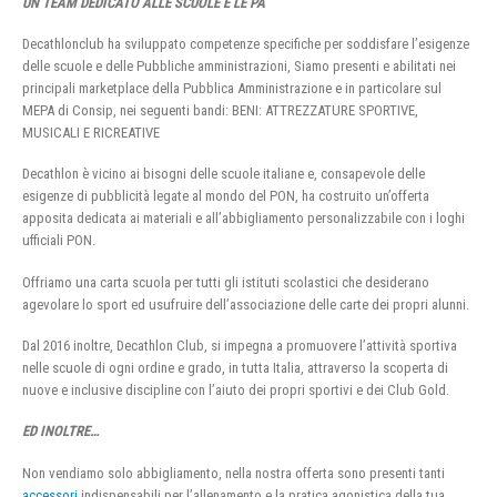
UN TEAM DEDICATO ALLE SCUOLE E LE PA
Decathlonclub ha sviluppato competenze specifiche per soddisfare l’esigenze
delle scuole e delle Pubbliche amministrazioni, Siamo presenti e abilitati nei
principali marketplace della Pubblica Amministrazione e in particolare sul
MEPA di Consip, nei seguenti bandi: BENI: ATTREZZATURE SPORTIVE,
MUSICALI E RICREATIVE
Decathlon è vicino ai bisogni delle scuole italiane e, consapevole delle
esigenze di pubblicità legate al mondo del PON, ha costruito un’offerta
apposita dedicata ai materiali e all’abbigliamento personalizzabile con i loghi
ufficiali PON.
Offriamo una carta scuola per tutti gli istituti scolastici che desiderano
agevolare lo sport ed usufruire dell’associazione delle carte dei propri alunni.
Dal 2016 inoltre, Decathlon Club, si impegna a promuovere l’attività sportiva
nelle scuole di ogni ordine e grado, in tutta Italia, attraverso la scoperta di
nuove e inclusive discipline con l’aiuto dei propri sportivi e dei Club Gold.
ED INOLTRE…
Non vendiamo solo abbigliamento, nella nostra offerta sono presenti tanti
accessori
indispensabili per l’allenamento e la pratica agonistica della tua