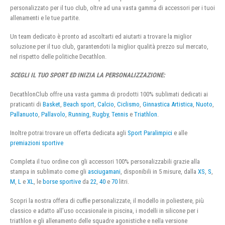
personalizzato per il tuo club, oltre ad una vasta gamma di accessori per i tuoi
allenamenti e le tue partite.
Un team dedicato è pronto ad ascoltarti ed aiutarti a trovare la miglior
soluzione per il tuo club, garantendoti la miglior qualità prezzo sul mercato,
nel rispetto delle politiche Decathlon.
SCEGLI IL TUO SPORT ED INIZIA LA PERSONALIZZAZIONE:
DecathlonClub offre una vasta gamma di prodotti 100% sublimati dedicati ai
praticanti di
Basket
,
Beach sport
,
Calcio
,
Ciclismo
,
Ginnastica Artistica
,
Nuoto
,
Pallanuoto
,
Pallavolo
,
Running
,
Rugby
,
Tennis
e
Triathlon
.
Inoltre potrai trovare un offerta dedicata agli
Sport Paralimpici
e alle
premiazioni sportive
Completa il tuo ordine con gli accessori 100% personalizzabili grazie alla
stampa in sublimato come gli
asciugamani
, disponibili in 5 misure, dalla
XS
,
S
,
M
,
L
e
XL
, le
borse sportive
da
22
,
40
e
70
litri.
Scopri la nostra offera di cuffie personalizzate, il modello in poliestere, più
classico e adatto all’uso occasionale in piscina, i modelli in silicone per i
triathlon e gli allenamento delle squadre agonistiche e nella versione