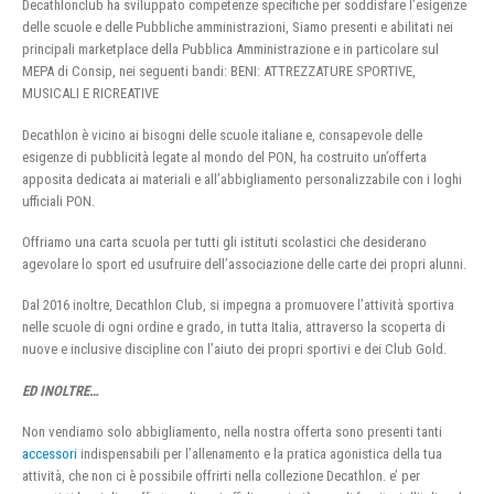
Decathlonclub ha sviluppato competenze specifiche per soddisfare l’esigenze
delle scuole e delle Pubbliche amministrazioni, Siamo presenti e abilitati nei
principali marketplace della Pubblica Amministrazione e in particolare sul
MEPA di Consip, nei seguenti bandi: BENI: ATTREZZATURE SPORTIVE,
MUSICALI E RICREATIVE
Decathlon è vicino ai bisogni delle scuole italiane e, consapevole delle
esigenze di pubblicità legate al mondo del PON, ha costruito un’offerta
apposita dedicata ai materiali e all’abbigliamento personalizzabile con i loghi
ufficiali PON.
Offriamo una carta scuola per tutti gli istituti scolastici che desiderano
agevolare lo sport ed usufruire dell’associazione delle carte dei propri alunni.
Dal 2016 inoltre, Decathlon Club, si impegna a promuovere l’attività sportiva
nelle scuole di ogni ordine e grado, in tutta Italia, attraverso la scoperta di
nuove e inclusive discipline con l’aiuto dei propri sportivi e dei Club Gold.
ED INOLTRE…
Non vendiamo solo abbigliamento, nella nostra offerta sono presenti tanti
accessori
indispensabili per l’allenamento e la pratica agonistica della tua
attività, che non ci è possibile offrirti nella collezione Decathlon. e’ per