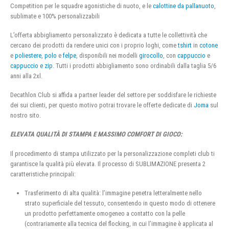
Competition per le squadre agonistiche di nuoto, e le
calottine da pallanuoto
,
sublimate e 100% personalizzabili
L’offerta abbigliamento personalizzato è dedicata a tutte le collettività che
cercano dei prodotti da rendere unici con i proprio loghi, come
tshirt
in
cotone
e
poliestere
,
polo
e
felpe
, disponibili nei modelli
girocollo
, con
cappuccio
e
cappuccio e zip
. Tutti i prodotti abbigliamento sono ordinabili dalla taglia 5/6
anni alla 2xl.
Decathlon Club si affida a partner leader del settore per soddisfare le richieste
dei sui clienti, per questo motivo potrai trovare le offerte dedicate di
Joma
sul
nostro sito.
ELEVATA QUALITÀ DI STAMPA E MASSIMO COMFORT DI GIOCO:
Il procedimento di stampa utilizzato per la personalizzazione completi club ti
garantisce la qualità più elevata. Il processo di SUBLIMAZIONE presenta 2
caratteristiche principali:
Trasferimento di alta qualità: l’immagine penetra letteralmente nello
strato superficiale del tessuto, consentendo in questo modo di ottenere
un prodotto perfettamente omogeneo a contatto con la pelle
(contrariamente alla tecnica del flocking, in cui l’immagine è applicata al