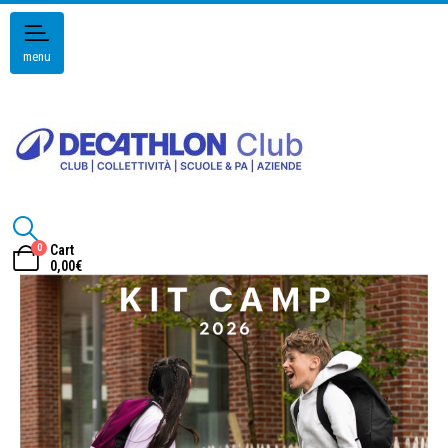
menu
0
Cart
0,00
€