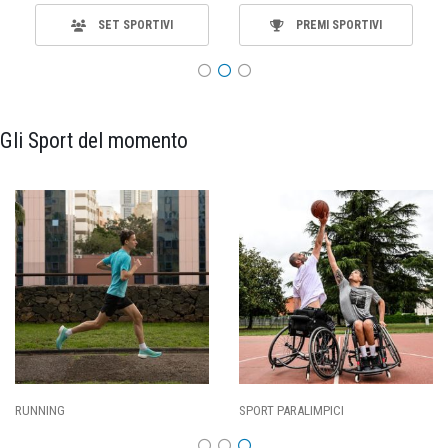
SET SPORTIVI
PREMI SPORTIVI
Gli Sport del momento
RT PARALIMPICI
CALCIO
BA