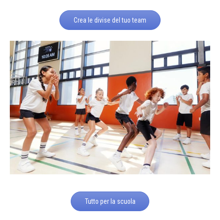
Crea le divise del tuo team
Tutto per la scuola