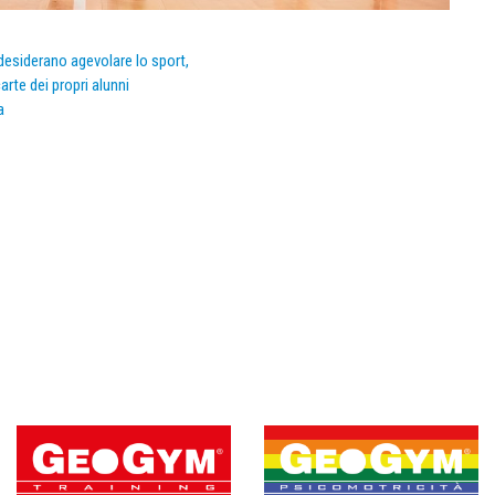
e desiderano agevolare lo sport,
arte dei propri alunni
a