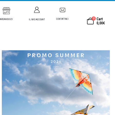
0
Cart
CONTATTACI
AREANEGOZI
IL MIO ACCOUNT
0,00
€