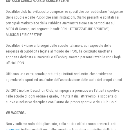
UN TEAM DEDICATO ALLE SCUOLE E LE PA
Decathlonclub ha sviluppato competenze specifiche per soddisfare l’esigenze
delle scuole e delle Pubbliche amministrazioni, Siamo presenti e abilitati nei
principali marketplace della Pubblica Amministrazione e in particolare sul
MEPA di Consip, nei seguenti bandi: BENI: ATTREZZATURE SPORTIVE,
MUSICALI E RICREATIVE
Decathlon è vicino ai bisogni delle scuole italiane e, consapevole delle
esigenze di pubblicità legate al mondo del PON, ha costruito un’offerta
apposita dedicata ai materiali e all’abbigliamento personalizzabile con i loghi
ufficiali PON.
Offriamo una carta scuola per tutti gli istituti scolastici che desiderano
agevolare lo sport ed usufruire dell’associazione delle carte dei propri alunni.
Dal 2016 inoltre, Decathlon Club, si impegna a promuovere l’attività sportiva
nelle scuole di ogni ordine e grado, in tutta Italia, attraverso la scoperta di
nuove e inclusive discipline con l’aiuto dei propri sportivi e dei Club Gold.
ED INOLTRE…
Non vendiamo solo abbigliamento, nella nostra offerta sono presenti tanti
accessori
indispensabili per l’allenamento e la pratica agonistica della tua