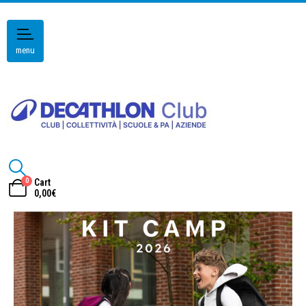
menu
0
Cart
0,00
€