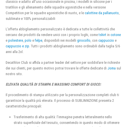
classico e adatto all’uso occasionale in piscina, i modelli in silicone per i
triathlon e gli allenamento delle squadre agonistiche e nella versione
Competition per le squadre agonistiche di nuoto, e le
calottine da pallanuoto
,
sublimate e 100% personalizzabili
L’offerta abbigliamento personalizzato è dedicata a tutte le collettività che
cercano dei prodotti da rendere unici con i proprio loghi, come
tshirt
in
cotone
e
poliestere
,
polo
e
felpe
, disponibili nei modelli
girocollo
, con
cappuccio
e
cappuccio e zip
. Tutti i prodotti abbigliamento sono ordinabili dalla taglia 5/6
anni alla 2xl.
Decathlon Club si affida a partner leader del settore per soddisfare le richieste
dei sui clienti, per questo motivo potrai trovare le offerte dedicate di
Joma
sul
nostro sito.
ELEVATA QUALITÀ DI STAMPA E MASSIMO COMFORT DI GIOCO:
Il procedimento di stampa utilizzato per la personalizzazione completi club ti
garantisce la qualità più elevata. Il processo di SUBLIMAZIONE presenta 2
caratteristiche principali:
Trasferimento di alta qualità: l’immagine penetra letteralmente nello
strato superficiale del tessuto, consentendo in questo modo di ottenere