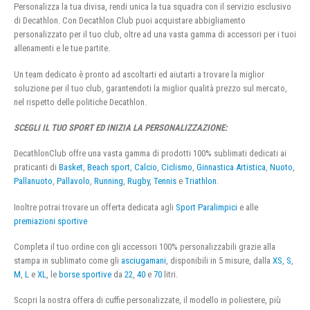
Personalizza la tua divisa, rendi unica la tua squadra con il servizio esclusivo
di Decathlon. Con Decathlon Club puoi acquistare abbigliamento
personalizzato per il tuo club, oltre ad una vasta gamma di accessori per i tuoi
allenamenti e le tue partite.
Un team dedicato è pronto ad ascoltarti ed aiutarti a trovare la miglior
soluzione per il tuo club, garantendoti la miglior qualità prezzo sul mercato,
nel rispetto delle politiche Decathlon.
SCEGLI IL TUO SPORT ED INIZIA LA PERSONALIZZAZIONE:
DecathlonClub offre una vasta gamma di prodotti 100% sublimati dedicati ai
praticanti di
Basket
,
Beach sport
,
Calcio
,
Ciclismo
,
Ginnastica Artistica
,
Nuoto
,
Pallanuoto
,
Pallavolo
,
Running
,
Rugby
,
Tennis
e
Triathlon
.
Inoltre potrai trovare un offerta dedicata agli
Sport Paralimpici
e alle
premiazioni sportive
Completa il tuo ordine con gli accessori 100% personalizzabili grazie alla
stampa in sublimato come gli
asciugamani
, disponibili in 5 misure, dalla
XS
,
S
,
M
,
L
e
XL
, le
borse sportive
da
22
,
40
e
70
litri.
Scopri la nostra offera di cuffie personalizzate, il modello in poliestere, più