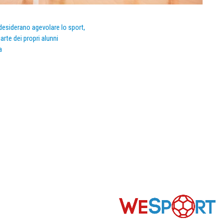
e desiderano agevolare lo sport,
arte dei propri alunni
a