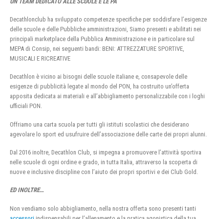
UN TEAM DEDICATO ALLE SCUOLE E LE PA
Decathlonclub ha sviluppato competenze specifiche per soddisfare l’esigenze
delle scuole e delle Pubbliche amministrazioni, Siamo presenti e abilitati nei
principali marketplace della Pubblica Amministrazione e in particolare sul
MEPA di Consip, nei seguenti bandi: BENI: ATTREZZATURE SPORTIVE,
MUSICALI E RICREATIVE
Decathlon è vicino ai bisogni delle scuole italiane e, consapevole delle
esigenze di pubblicità legate al mondo del PON, ha costruito un’offerta
apposita dedicata ai materiali e all’abbigliamento personalizzabile con i loghi
ufficiali PON.
Offriamo una carta scuola per tutti gli istituti scolastici che desiderano
agevolare lo sport ed usufruire dell’associazione delle carte dei propri alunni.
Dal 2016 inoltre, Decathlon Club, si impegna a promuovere l’attività sportiva
nelle scuole di ogni ordine e grado, in tutta Italia, attraverso la scoperta di
nuove e inclusive discipline con l’aiuto dei propri sportivi e dei Club Gold.
ED INOLTRE…
Non vendiamo solo abbigliamento, nella nostra offerta sono presenti tanti
accessori
indispensabili per l’allenamento e la pratica agonistica della tua