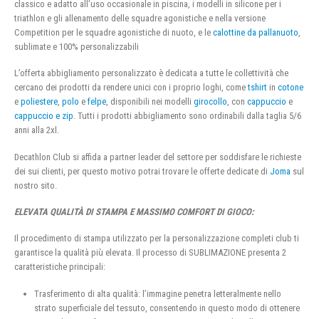
classico e adatto all’uso occasionale in piscina, i modelli in silicone per i
triathlon e gli allenamento delle squadre agonistiche e nella versione
Competition per le squadre agonistiche di nuoto, e le
calottine da pallanuoto
,
sublimate e 100% personalizzabili
L’offerta abbigliamento personalizzato è dedicata a tutte le collettività che
cercano dei prodotti da rendere unici con i proprio loghi, come
tshirt
in
cotone
e
poliestere
,
polo
e
felpe
, disponibili nei modelli
girocollo
, con
cappuccio
e
cappuccio e zip
. Tutti i prodotti abbigliamento sono ordinabili dalla taglia 5/6
anni alla 2xl.
Decathlon Club si affida a partner leader del settore per soddisfare le richieste
dei sui clienti, per questo motivo potrai trovare le offerte dedicate di
Joma
sul
nostro sito.
ELEVATA QUALITÀ DI STAMPA E MASSIMO COMFORT DI GIOCO:
Il procedimento di stampa utilizzato per la personalizzazione completi club ti
garantisce la qualità più elevata. Il processo di SUBLIMAZIONE presenta 2
caratteristiche principali:
Trasferimento di alta qualità: l’immagine penetra letteralmente nello
strato superficiale del tessuto, consentendo in questo modo di ottenere