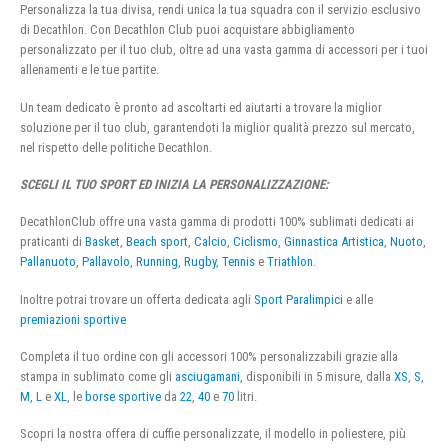
Personalizza la tua divisa, rendi unica la tua squadra con il servizio esclusivo
di Decathlon. Con Decathlon Club puoi acquistare abbigliamento
personalizzato per il tuo club, oltre ad una vasta gamma di accessori per i tuoi
allenamenti e le tue partite.
Un team dedicato è pronto ad ascoltarti ed aiutarti a trovare la miglior
soluzione per il tuo club, garantendoti la miglior qualità prezzo sul mercato,
nel rispetto delle politiche Decathlon.
SCEGLI IL TUO SPORT ED INIZIA LA PERSONALIZZAZIONE:
DecathlonClub offre una vasta gamma di prodotti 100% sublimati dedicati ai
praticanti di
Basket
,
Beach sport
,
Calcio
,
Ciclismo
,
Ginnastica Artistica
,
Nuoto
,
Pallanuoto
,
Pallavolo
,
Running
,
Rugby
,
Tennis
e
Triathlon
.
Inoltre potrai trovare un offerta dedicata agli
Sport Paralimpici
e alle
premiazioni sportive
Completa il tuo ordine con gli accessori 100% personalizzabili grazie alla
stampa in sublimato come gli
asciugamani
, disponibili in 5 misure, dalla
XS
,
S
,
M
,
L
e
XL
, le
borse sportive
da
22
,
40
e
70
litri.
Scopri la nostra offera di cuffie personalizzate, il modello in poliestere, più