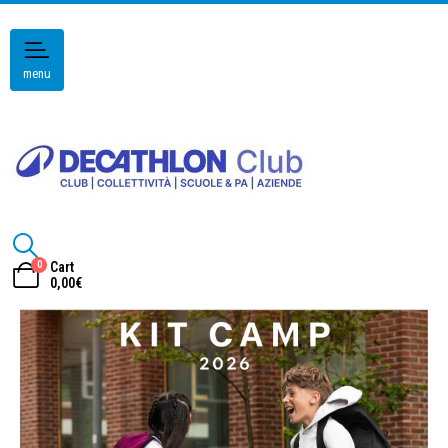
menu
0
Cart
0,00
€