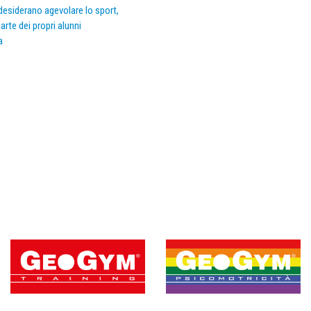
e desiderano agevolare lo sport,
arte dei propri alunni
a