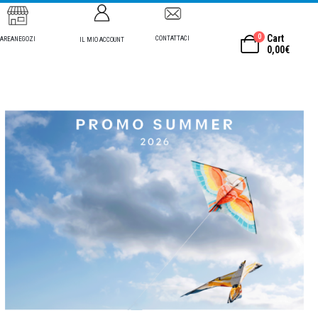
0
Cart
CONTATTACI
AREANEGOZI
IL MIO ACCOUNT
0,00
€