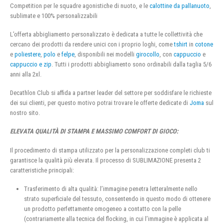
Competition per le squadre agonistiche di nuoto, e le
calottine da pallanuoto
,
sublimate e 100% personalizzabili
L’offerta abbigliamento personalizzato è dedicata a tutte le collettività che
cercano dei prodotti da rendere unici con i proprio loghi, come
tshirt
in
cotone
e
poliestere
,
polo
e
felpe
, disponibili nei modelli
girocollo
, con
cappuccio
e
cappuccio e zip
. Tutti i prodotti abbigliamento sono ordinabili dalla taglia 5/6
anni alla 2xl.
Decathlon Club si affida a partner leader del settore per soddisfare le richieste
dei sui clienti, per questo motivo potrai trovare le offerte dedicate di
Joma
sul
nostro sito.
ELEVATA QUALITÀ DI STAMPA E MASSIMO COMFORT DI GIOCO:
Il procedimento di stampa utilizzato per la personalizzazione completi club ti
garantisce la qualità più elevata. Il processo di SUBLIMAZIONE presenta 2
caratteristiche principali:
Trasferimento di alta qualità: l’immagine penetra letteralmente nello
strato superficiale del tessuto, consentendo in questo modo di ottenere
un prodotto perfettamente omogeneo a contatto con la pelle
(contrariamente alla tecnica del flocking, in cui l’immagine è applicata al