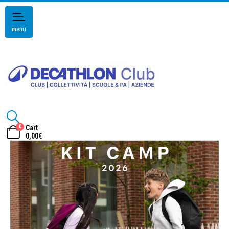
menu
0
Cart
0,00
€