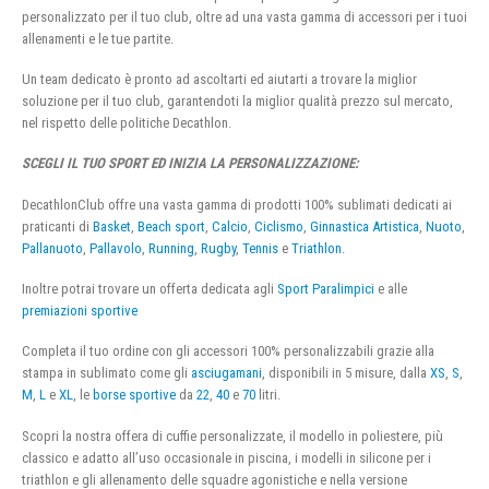
personalizzato per il tuo club, oltre ad una vasta gamma di accessori per i tuoi
allenamenti e le tue partite.
Un team dedicato è pronto ad ascoltarti ed aiutarti a trovare la miglior
soluzione per il tuo club, garantendoti la miglior qualità prezzo sul mercato,
nel rispetto delle politiche Decathlon.
SCEGLI IL TUO SPORT ED INIZIA LA PERSONALIZZAZIONE:
DecathlonClub offre una vasta gamma di prodotti 100% sublimati dedicati ai
praticanti di
Basket
,
Beach sport
,
Calcio
,
Ciclismo
,
Ginnastica Artistica
,
Nuoto
,
Pallanuoto
,
Pallavolo
,
Running
,
Rugby
,
Tennis
e
Triathlon
.
Inoltre potrai trovare un offerta dedicata agli
Sport Paralimpici
e alle
premiazioni sportive
Completa il tuo ordine con gli accessori 100% personalizzabili grazie alla
stampa in sublimato come gli
asciugamani
, disponibili in 5 misure, dalla
XS
,
S
,
M
,
L
e
XL
, le
borse sportive
da
22
,
40
e
70
litri.
Scopri la nostra offera di cuffie personalizzate, il modello in poliestere, più
classico e adatto all’uso occasionale in piscina, i modelli in silicone per i
triathlon e gli allenamento delle squadre agonistiche e nella versione