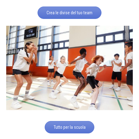
Crea le divise del tuo team
Tutto per la scuola