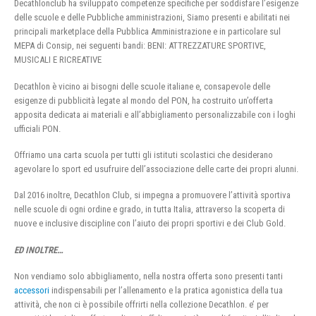
Decathlonclub ha sviluppato competenze specifiche per soddisfare l’esigenze
delle scuole e delle Pubbliche amministrazioni, Siamo presenti e abilitati nei
principali marketplace della Pubblica Amministrazione e in particolare sul
MEPA di Consip, nei seguenti bandi: BENI: ATTREZZATURE SPORTIVE,
MUSICALI E RICREATIVE
Decathlon è vicino ai bisogni delle scuole italiane e, consapevole delle
esigenze di pubblicità legate al mondo del PON, ha costruito un’offerta
apposita dedicata ai materiali e all’abbigliamento personalizzabile con i loghi
ufficiali PON.
Offriamo una carta scuola per tutti gli istituti scolastici che desiderano
agevolare lo sport ed usufruire dell’associazione delle carte dei propri alunni.
Dal 2016 inoltre, Decathlon Club, si impegna a promuovere l’attività sportiva
nelle scuole di ogni ordine e grado, in tutta Italia, attraverso la scoperta di
nuove e inclusive discipline con l’aiuto dei propri sportivi e dei Club Gold.
ED INOLTRE…
Non vendiamo solo abbigliamento, nella nostra offerta sono presenti tanti
accessori
indispensabili per l’allenamento e la pratica agonistica della tua
attività, che non ci è possibile offrirti nella collezione Decathlon. e’ per