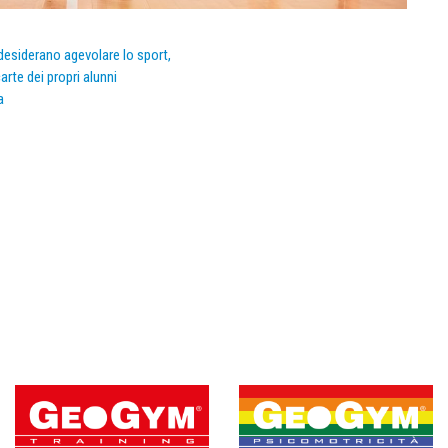
e desiderano agevolare lo sport,
arte dei propri alunni
a