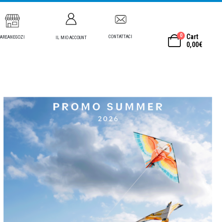
0
Cart
CONTATTACI
AREANEGOZI
IL MIO ACCOUNT
0,00
€