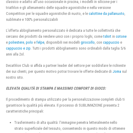
classico e adatto all’uso occasionale in piscina, i modelli in silicone per i
triathlon e gli allenamento delle squadre agonistiche e nella versione
Competition per le squadre agonistiche di nuoto, e le
calottine da pallanuoto
,
sublimate e 100% personalizzabili
L’offerta abbigliamento personalizzato è dedicata a tutte le collettività che
cercano dei prodotti da rendere unici con i proprio loghi, come
tshirt
in
cotone
e
poliestere
,
polo
e
felpe
, disponibili nei modelli
girocollo
, con
cappuccio
e
cappuccio e zip
. Tutti i prodotti abbigliamento sono ordinabili dalla taglia 5/6
anni alla 2xl.
Decathlon Club si affida a partner leader del settore per soddisfare le richieste
dei sui clienti, per questo motivo potrai trovare le offerte dedicate di
Joma
sul
nostro sito.
ELEVATA QUALITÀ DI STAMPA E MASSIMO COMFORT DI GIOCO:
Il procedimento di stampa utilizzato per la personalizzazione completi club ti
garantisce la qualità più elevata. Il processo di SUBLIMAZIONE presenta 2
caratteristiche principali:
Trasferimento di alta qualità: l’immagine penetra letteralmente nello
strato superficiale del tessuto, consentendo in questo modo di ottenere