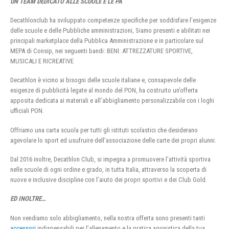
UN TEAM DEDICATO ALLE SCUOLE E LE PA
Decathlonclub ha sviluppato competenze specifiche per soddisfare l’esigenze
delle scuole e delle Pubbliche amministrazioni, Siamo presenti e abilitati nei
principali marketplace della Pubblica Amministrazione e in particolare sul
MEPA di Consip, nei seguenti bandi: BENI: ATTREZZATURE SPORTIVE,
MUSICALI E RICREATIVE
Decathlon è vicino ai bisogni delle scuole italiane e, consapevole delle
esigenze di pubblicità legate al mondo del PON, ha costruito un’offerta
apposita dedicata ai materiali e all’abbigliamento personalizzabile con i loghi
ufficiali PON.
Offriamo una carta scuola per tutti gli istituti scolastici che desiderano
agevolare lo sport ed usufruire dell’associazione delle carte dei propri alunni.
Dal 2016 inoltre, Decathlon Club, si impegna a promuovere l’attività sportiva
nelle scuole di ogni ordine e grado, in tutta Italia, attraverso la scoperta di
nuove e inclusive discipline con l’aiuto dei propri sportivi e dei Club Gold.
ED INOLTRE…
Non vendiamo solo abbigliamento, nella nostra offerta sono presenti tanti
accessori
indispensabili per l’allenamento e la pratica agonistica della tua