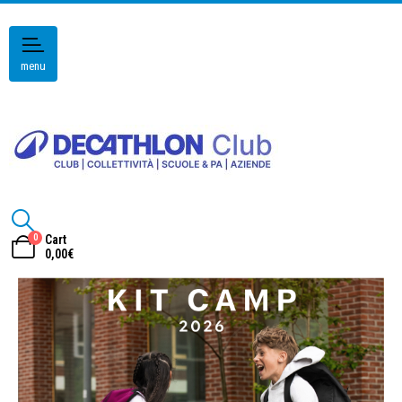
menu
0
Cart
0,00
€