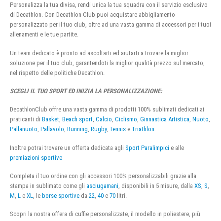
Personalizza la tua divisa, rendi unica la tua squadra con il servizio esclusivo
di Decathlon. Con Decathlon Club puoi acquistare abbigliamento
personalizzato per il tuo club, oltre ad una vasta gamma di accessori per i tuoi
allenamenti e le tue partite.
Un team dedicato è pronto ad ascoltarti ed aiutarti a trovare la miglior
soluzione per il tuo club, garantendoti la miglior qualità prezzo sul mercato,
nel rispetto delle politiche Decathlon.
SCEGLI IL TUO SPORT ED INIZIA LA PERSONALIZZAZIONE:
DecathlonClub offre una vasta gamma di prodotti 100% sublimati dedicati ai
praticanti di
Basket
,
Beach sport
,
Calcio
,
Ciclismo
,
Ginnastica Artistica
,
Nuoto
,
Pallanuoto
,
Pallavolo
,
Running
,
Rugby
,
Tennis
e
Triathlon
.
Inoltre potrai trovare un offerta dedicata agli
Sport Paralimpici
e alle
premiazioni sportive
Completa il tuo ordine con gli accessori 100% personalizzabili grazie alla
stampa in sublimato come gli
asciugamani
, disponibili in 5 misure, dalla
XS
,
S
,
M
,
L
e
XL
, le
borse sportive
da
22
,
40
e
70
litri.
Scopri la nostra offera di cuffie personalizzate, il modello in poliestere, più