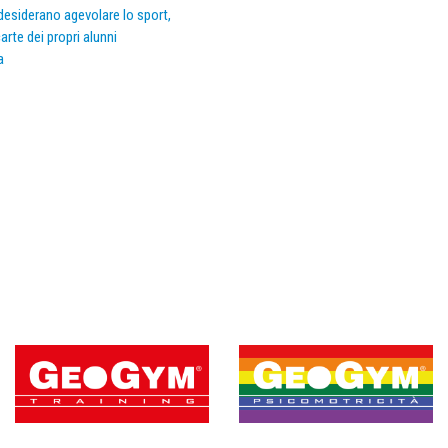
e desiderano agevolare lo sport,
arte dei propri alunni
a