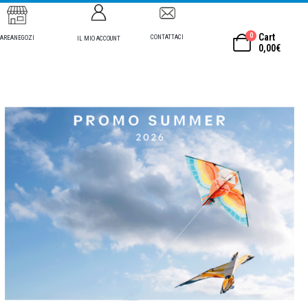
0
Cart
CONTATTACI
AREANEGOZI
IL MIO ACCOUNT
0,00
€