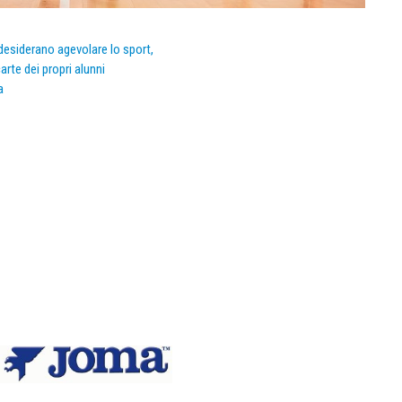
e desiderano agevolare lo sport,
arte dei propri alunni
a