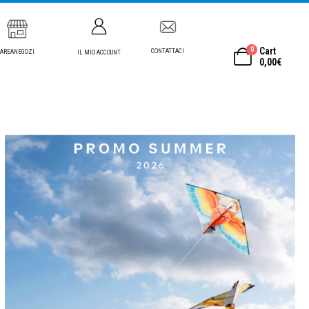
0
Cart
CONTATTACI
AREANEGOZI
IL MIO ACCOUNT
0,00
€