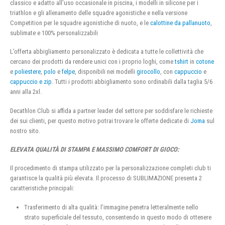
classico e adatto all’uso occasionale in piscina, i modelli in silicone per i
triathlon e gli allenamento delle squadre agonistiche e nella versione
Competition per le squadre agonistiche di nuoto, e le
calottine da pallanuoto
,
sublimate e 100% personalizzabili
L’offerta abbigliamento personalizzato è dedicata a tutte le collettività che
cercano dei prodotti da rendere unici con i proprio loghi, come
tshirt
in
cotone
e
poliestere
,
polo
e
felpe
, disponibili nei modelli
girocollo
, con
cappuccio
e
cappuccio e zip
. Tutti i prodotti abbigliamento sono ordinabili dalla taglia 5/6
anni alla 2xl.
Decathlon Club si affida a partner leader del settore per soddisfare le richieste
dei sui clienti, per questo motivo potrai trovare le offerte dedicate di
Joma
sul
nostro sito.
ELEVATA QUALITÀ DI STAMPA E MASSIMO COMFORT DI GIOCO:
Il procedimento di stampa utilizzato per la personalizzazione completi club ti
garantisce la qualità più elevata. Il processo di SUBLIMAZIONE presenta 2
caratteristiche principali:
Trasferimento di alta qualità: l’immagine penetra letteralmente nello
strato superficiale del tessuto, consentendo in questo modo di ottenere