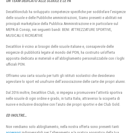
UN TEAM DEDICATO ALLE SCUOLE E LE PA
Decathlonclub ha sviluppato competenze specifiche per soddisfare l’esigenze
delle scuole e delle Pubbliche amministrazioni, Siamo presenti e abilitati nei
principali marketplace della Pubblica Amministrazione e in particolare sul
MEPA di Consip, nei seguenti bandi: BENI: ATTREZZATURE SPORTIVE,
MUSICALI E RICREATIVE
Decathlon è vicino ai bisogni delle scuole italiane e, consapevole delle
esigenze di pubblicità legate al mondo del PON, ha costruito un’offerta
apposita dedicata ai materiali e all’abbigliamento personalizzabile con i loghi
ufficiali PON.
Offriamo una carta scuola per tutti gli istituti scolastici che desiderano
agevolare lo sport ed usufruire dell’associazione delle carte dei propri alunni.
Dal 2016 inoltre, Decathlon Club, si impegna a promuovere l’attività sportiva
nelle scuole di ogni ordine e grado, in tutta Italia, attraverso la scoperta di
nuove e inclusive discipline con l’aiuto dei propri sportivi e dei Club Gold.
ED INOLTRE…
Non vendiamo solo abbigliamento, nella nostra offerta sono presenti tanti
accessori
indispensabili per l’allenamento e la pratica agonistica della tua