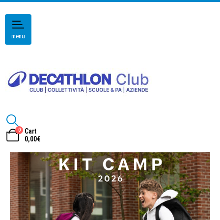
menu
0
Cart
0,00
€