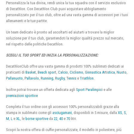
Personalizza la tua divisa, rendi unica la tua squadra con il servizio esclusivo
di Decathlon. Con Decathlon Club puoi acquistare abbigliamento
personalizzato per il tuo club, oltre ad una vasta gamma di accessori per i tuoi
allenamenti e le tue partite.
Un team dedicato è pronto ad ascoltarti ed aiutarti a trovare la miglior
soluzione per il tuo club, garantendoti la miglior qualità prezzo sul mercato,
nel rispetto delle politiche Decathlon.
SCEGLI IL TUO SPORT ED INIZIA LA PERSONALIZZAZIONE:
DecathlonClub offre una vasta gamma di prodotti 100% sublimati dedicati ai
praticanti di
Basket
,
Beach sport
,
Calcio
,
Ciclismo
,
Ginnastica Artistica
,
Nuoto
,
Pallanuoto
,
Pallavolo
,
Running
,
Rugby
,
Tennis
e
Triathlon
.
Inoltre potrai trovare un offerta dedicata agli
Sport Paralimpici
e alle
premiazioni sportive
Completa il tuo ordine con gli accessori 100% personalizzabili grazie alla
stampa in sublimato come gli
asciugamani
, disponibili in 5 misure, dalla
XS
,
S
,
M
,
L
e
XL
, le
borse sportive
da
22
,
40
e
70
litri.
Scopri la nostra offera di cuffie personalizzate, il modello in poliestere, più