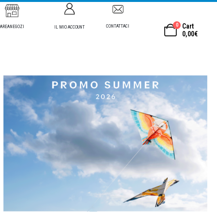
0
Cart
CONTATTACI
AREANEGOZI
IL MIO ACCOUNT
0,00
€