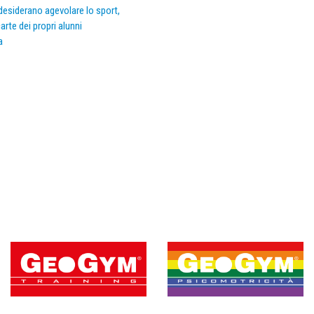
e desiderano agevolare lo sport,
arte dei propri alunni
a