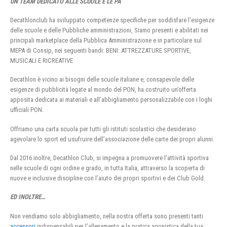
UN TEAM DEDICATO ALLE SCUOLE E LE PA
Decathlonclub ha sviluppato competenze specifiche per soddisfare l’esigenze
delle scuole e delle Pubbliche amministrazioni, Siamo presenti e abilitati nei
principali marketplace della Pubblica Amministrazione e in particolare sul
MEPA di Consip, nei seguenti bandi: BENI: ATTREZZATURE SPORTIVE,
MUSICALI E RICREATIVE
Decathlon è vicino ai bisogni delle scuole italiane e, consapevole delle
esigenze di pubblicità legate al mondo del PON, ha costruito un’offerta
apposita dedicata ai materiali e all’abbigliamento personalizzabile con i loghi
ufficiali PON.
Offriamo una carta scuola per tutti gli istituti scolastici che desiderano
agevolare lo sport ed usufruire dell’associazione delle carte dei propri alunni.
Dal 2016 inoltre, Decathlon Club, si impegna a promuovere l’attività sportiva
nelle scuole di ogni ordine e grado, in tutta Italia, attraverso la scoperta di
nuove e inclusive discipline con l’aiuto dei propri sportivi e dei Club Gold.
ED INOLTRE…
Non vendiamo solo abbigliamento, nella nostra offerta sono presenti tanti
accessori
indispensabili per l’allenamento e la pratica agonistica della tua