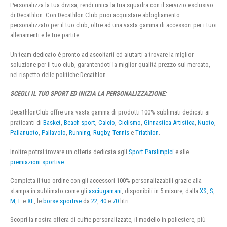
Personalizza la tua divisa, rendi unica la tua squadra con il servizio esclusivo
di Decathlon. Con Decathlon Club puoi acquistare abbigliamento
personalizzato per il tuo club, oltre ad una vasta gamma di accessori per i tuoi
allenamenti e le tue partite.
Un team dedicato è pronto ad ascoltarti ed aiutarti a trovare la miglior
soluzione per il tuo club, garantendoti la miglior qualità prezzo sul mercato,
nel rispetto delle politiche Decathlon.
SCEGLI IL TUO SPORT ED INIZIA LA PERSONALIZZAZIONE:
DecathlonClub offre una vasta gamma di prodotti 100% sublimati dedicati ai
praticanti di
Basket
,
Beach sport
,
Calcio
,
Ciclismo
,
Ginnastica Artistica
,
Nuoto
,
Pallanuoto
,
Pallavolo
,
Running
,
Rugby
,
Tennis
e
Triathlon
.
Inoltre potrai trovare un offerta dedicata agli
Sport Paralimpici
e alle
premiazioni sportive
Completa il tuo ordine con gli accessori 100% personalizzabili grazie alla
stampa in sublimato come gli
asciugamani
, disponibili in 5 misure, dalla
XS
,
S
,
M
,
L
e
XL
, le
borse sportive
da
22
,
40
e
70
litri.
Scopri la nostra offera di cuffie personalizzate, il modello in poliestere, più