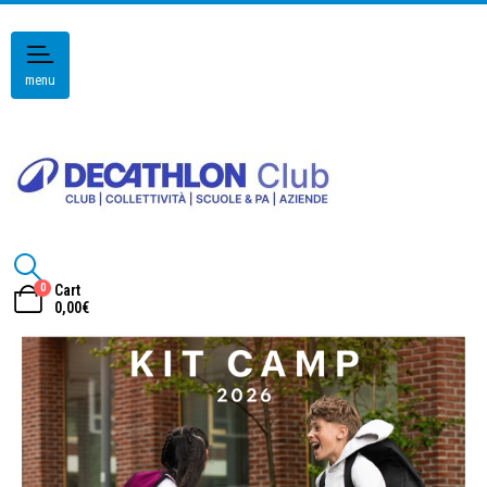
menu
0
Cart
0,00
€