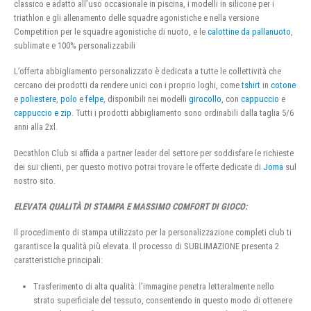
classico e adatto all’uso occasionale in piscina, i modelli in silicone per i
triathlon e gli allenamento delle squadre agonistiche e nella versione
Competition per le squadre agonistiche di nuoto, e le
calottine da pallanuoto
,
sublimate e 100% personalizzabili
L’offerta abbigliamento personalizzato è dedicata a tutte le collettività che
cercano dei prodotti da rendere unici con i proprio loghi, come
tshirt
in
cotone
e
poliestere
,
polo
e
felpe
, disponibili nei modelli
girocollo
, con
cappuccio
e
cappuccio e zip
. Tutti i prodotti abbigliamento sono ordinabili dalla taglia 5/6
anni alla 2xl.
Decathlon Club si affida a partner leader del settore per soddisfare le richieste
dei sui clienti, per questo motivo potrai trovare le offerte dedicate di
Joma
sul
nostro sito.
ELEVATA QUALITÀ DI STAMPA E MASSIMO COMFORT DI GIOCO:
Il procedimento di stampa utilizzato per la personalizzazione completi club ti
garantisce la qualità più elevata. Il processo di SUBLIMAZIONE presenta 2
caratteristiche principali:
Trasferimento di alta qualità: l’immagine penetra letteralmente nello
strato superficiale del tessuto, consentendo in questo modo di ottenere