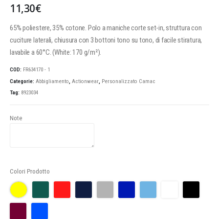
11,30
€
65% poliestere, 35% cotone. Polo a maniche corte set-in, struttura con
cuciture laterali, chiusura con 3 bottoni tono su tono, di facile stiratura,
lavabile a 60°C. (White: 170 g/m²).
COD:
FR634170 - 1
Categorie:
Abbigliamento
,
Actionwear
,
Personalizzato Camac
Tag:
8923034
Note
Colori Prodotto