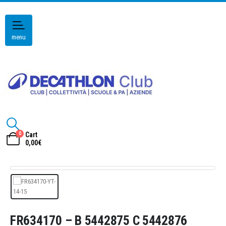
menu
0
Cart
0,00
€
FR634170 – B 5442875 C 5442876