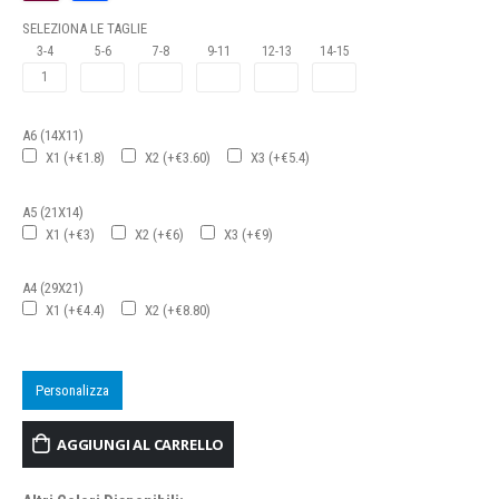
SELEZIONA LE TAGLIE
3-4
5-6
7-8
9-11
12-13
14-15
A6 (14X11)
X1 (+€1.8)
X2 (+€3.60)
X3 (+€5.4)
A5 (21X14)
X1 (+€3)
X2 (+€6)
X3 (+€9)
A4 (29X21)
X1 (+€4.4)
X2 (+€8.80)
Personalizza
AGGIUNGI AL CARRELLO