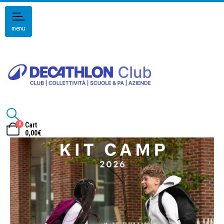
menu
0
Cart
0,00
€