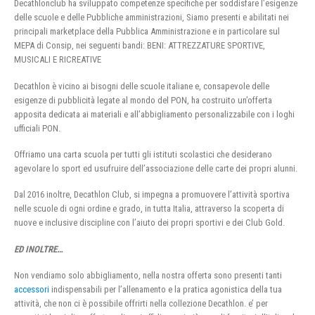
Decathlonclub ha sviluppato competenze specifiche per soddisfare l’esigenze
delle scuole e delle Pubbliche amministrazioni, Siamo presenti e abilitati nei
principali marketplace della Pubblica Amministrazione e in particolare sul
MEPA di Consip, nei seguenti bandi: BENI: ATTREZZATURE SPORTIVE,
MUSICALI E RICREATIVE
Decathlon è vicino ai bisogni delle scuole italiane e, consapevole delle
esigenze di pubblicità legate al mondo del PON, ha costruito un’offerta
apposita dedicata ai materiali e all’abbigliamento personalizzabile con i loghi
ufficiali PON.
Offriamo una carta scuola per tutti gli istituti scolastici che desiderano
agevolare lo sport ed usufruire dell’associazione delle carte dei propri alunni.
Dal 2016 inoltre, Decathlon Club, si impegna a promuovere l’attività sportiva
nelle scuole di ogni ordine e grado, in tutta Italia, attraverso la scoperta di
nuove e inclusive discipline con l’aiuto dei propri sportivi e dei Club Gold.
ED INOLTRE…
Non vendiamo solo abbigliamento, nella nostra offerta sono presenti tanti
accessori
indispensabili per l’allenamento e la pratica agonistica della tua
attività, che non ci è possibile offrirti nella collezione Decathlon. e’ per