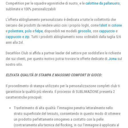
Competition per le squadre agonistiche di nuoto, e le
calottine da pallanuoto
,
sublimate e 100% personalizzabili
L’offerta abbigliamento personalizzato è dedicata a tutte le collettività che
cercano dei prodotti da rendere unici con i proprio loghi, come
tshirt
in
cotone
e
poliestere
,
polo
e
felpe
, disponibili nei modelli
girocollo
, con
cappuccio
e
cappuccio e zip
. Tutti i prodotti abbigliamento sono ordinabili dalla taglia 5/6
anni alla 2xl.
Decathlon Club si affida a partner leader del settore per soddisfare le richieste
dei sui clienti, per questo motivo potrai trovare le offerte dedicate di
Joma
sul
nostro sito.
ELEVATA QUALITÀ DI STAMPA E MASSIMO COMFORT DI GIOCO:
Il procedimento di stampa utilizzato per la personalizzazione completi club ti
garantisce la qualità più elevata. Il processo di SUBLIMAZIONE presenta 2
caratteristiche principali:
Trasferimento di alta qualità: l’immagine penetra letteralmente nello
strato superficiale del tessuto, consentendo in questo modo di ottenere
un prodotto perfettamente omogeneo a contatto con la pelle
(contrariamente alla tecnica del flocking, in cui l’immagine è applicata al