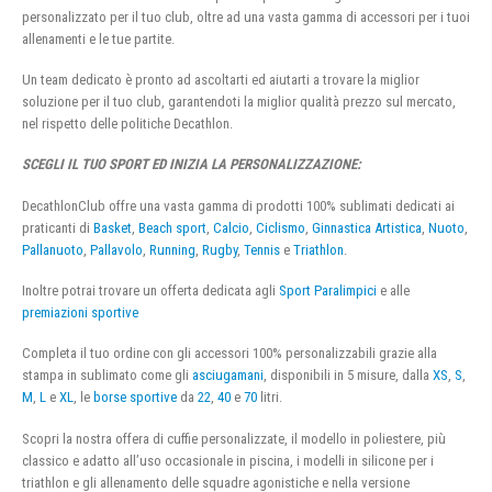
personalizzato per il tuo club, oltre ad una vasta gamma di accessori per i tuoi
allenamenti e le tue partite.
Un team dedicato è pronto ad ascoltarti ed aiutarti a trovare la miglior
soluzione per il tuo club, garantendoti la miglior qualità prezzo sul mercato,
nel rispetto delle politiche Decathlon.
SCEGLI IL TUO SPORT ED INIZIA LA PERSONALIZZAZIONE:
DecathlonClub offre una vasta gamma di prodotti 100% sublimati dedicati ai
praticanti di
Basket
,
Beach sport
,
Calcio
,
Ciclismo
,
Ginnastica Artistica
,
Nuoto
,
Pallanuoto
,
Pallavolo
,
Running
,
Rugby
,
Tennis
e
Triathlon
.
Inoltre potrai trovare un offerta dedicata agli
Sport Paralimpici
e alle
premiazioni sportive
Completa il tuo ordine con gli accessori 100% personalizzabili grazie alla
stampa in sublimato come gli
asciugamani
, disponibili in 5 misure, dalla
XS
,
S
,
M
,
L
e
XL
, le
borse sportive
da
22
,
40
e
70
litri.
Scopri la nostra offera di cuffie personalizzate, il modello in poliestere, più
classico e adatto all’uso occasionale in piscina, i modelli in silicone per i
triathlon e gli allenamento delle squadre agonistiche e nella versione