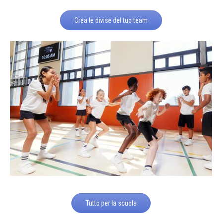
Crea le divise del tuo team
Tutto per la scuola