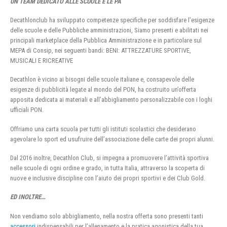
UN TEAM DEDICATO ALLE SCUOLE E LE PA
Decathlonclub ha sviluppato competenze specifiche per soddisfare l’esigenze
delle scuole e delle Pubbliche amministrazioni, Siamo presenti e abilitati nei
principali marketplace della Pubblica Amministrazione e in particolare sul
MEPA di Consip, nei seguenti bandi: BENI: ATTREZZATURE SPORTIVE,
MUSICALI E RICREATIVE
Decathlon è vicino ai bisogni delle scuole italiane e, consapevole delle
esigenze di pubblicità legate al mondo del PON, ha costruito un’offerta
apposita dedicata ai materiali e all’abbigliamento personalizzabile con i loghi
ufficiali PON.
Offriamo una carta scuola per tutti gli istituti scolastici che desiderano
agevolare lo sport ed usufruire dell’associazione delle carte dei propri alunni.
Dal 2016 inoltre, Decathlon Club, si impegna a promuovere l’attività sportiva
nelle scuole di ogni ordine e grado, in tutta Italia, attraverso la scoperta di
nuove e inclusive discipline con l’aiuto dei propri sportivi e dei Club Gold.
ED INOLTRE…
Non vendiamo solo abbigliamento, nella nostra offerta sono presenti tanti
accessori
indispensabili per l’allenamento e la pratica agonistica della tua