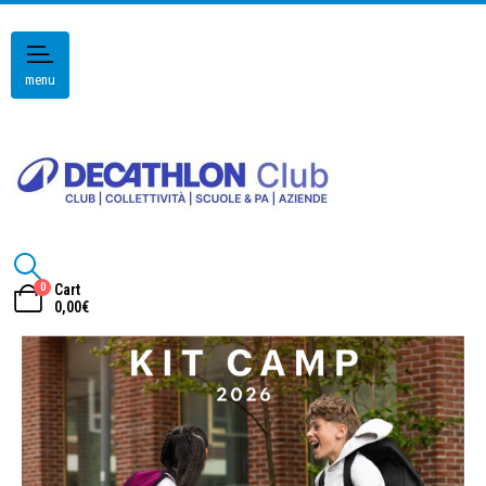
menu
0
Cart
0,00
€