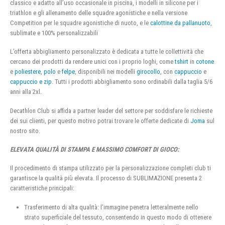
classico e adatto all’uso occasionale in piscina, i modelli in silicone per i
triathlon e gli allenamento delle squadre agonistiche e nella versione
Competition per le squadre agonistiche di nuoto, e le
calottine da pallanuoto
,
sublimate e 100% personalizzabili
L’offerta abbigliamento personalizzato è dedicata a tutte le collettività che
cercano dei prodotti da rendere unici con i proprio loghi, come
tshirt
in
cotone
e
poliestere
,
polo
e
felpe
, disponibili nei modelli
girocollo
, con
cappuccio
e
cappuccio e zip
. Tutti i prodotti abbigliamento sono ordinabili dalla taglia 5/6
anni alla 2xl.
Decathlon Club si affida a partner leader del settore per soddisfare le richieste
dei sui clienti, per questo motivo potrai trovare le offerte dedicate di
Joma
sul
nostro sito.
ELEVATA QUALITÀ DI STAMPA E MASSIMO COMFORT DI GIOCO:
Il procedimento di stampa utilizzato per la personalizzazione completi club ti
garantisce la qualità più elevata. Il processo di SUBLIMAZIONE presenta 2
caratteristiche principali:
Trasferimento di alta qualità: l’immagine penetra letteralmente nello
strato superficiale del tessuto, consentendo in questo modo di ottenere