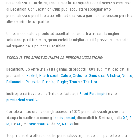
Personalizza la tua divisa, rendi unica la tua squadra con il servizio esclusivo
di Decathlon. Con Decathlon Club puoi acquistare abbigliamento
personalizzato per il tuo club, oltre ad una vasta gamma di accessori per i tuoi
allenamenti e le tue partite.
Un team dedicato è pronto ad ascoltarti ed aiutarti a trovare la miglior
soluzione per il tuo club, garantendoti la miglior qualità prezzo sul mercato,
nel rispetto delle politiche Decathlon.
SCEGLI IL TUO SPORT ED INIZIA LA PERSONALIZZAZIONE:
DecathlonClub offre una vasta gamma di prodotti 100% sublimati dedicati ai
praticanti di
Basket
,
Beach sport
,
Calcio
,
Ciclismo
,
Ginnastica Artistica
,
Nuoto
,
Pallanuoto
,
Pallavolo
,
Running
,
Rugby
,
Tennis
e
Triathlon
.
Inoltre potrai trovare un offerta dedicata agli
Sport Paralimpici
e alle
premiazioni sportive
Completa il tuo ordine con gli accessori 100% personalizzabili grazie alla
stampa in sublimato come gli
asciugamani
, disponibili in 5 misure, dalla
XS
,
S
,
M
,
L
e
XL
, le
borse sportive
da
22
,
40
e
70
litri.
Scopri la nostra offera di cuffie personalizzate, il modello in poliestere, più