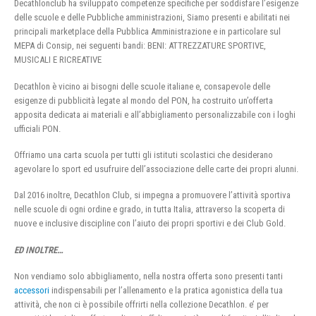
Decathlonclub ha sviluppato competenze specifiche per soddisfare l’esigenze
delle scuole e delle Pubbliche amministrazioni, Siamo presenti e abilitati nei
principali marketplace della Pubblica Amministrazione e in particolare sul
MEPA di Consip, nei seguenti bandi: BENI: ATTREZZATURE SPORTIVE,
MUSICALI E RICREATIVE
Decathlon è vicino ai bisogni delle scuole italiane e, consapevole delle
esigenze di pubblicità legate al mondo del PON, ha costruito un’offerta
apposita dedicata ai materiali e all’abbigliamento personalizzabile con i loghi
ufficiali PON.
Offriamo una carta scuola per tutti gli istituti scolastici che desiderano
agevolare lo sport ed usufruire dell’associazione delle carte dei propri alunni.
Dal 2016 inoltre, Decathlon Club, si impegna a promuovere l’attività sportiva
nelle scuole di ogni ordine e grado, in tutta Italia, attraverso la scoperta di
nuove e inclusive discipline con l’aiuto dei propri sportivi e dei Club Gold.
ED INOLTRE…
Non vendiamo solo abbigliamento, nella nostra offerta sono presenti tanti
accessori
indispensabili per l’allenamento e la pratica agonistica della tua
attività, che non ci è possibile offrirti nella collezione Decathlon. e’ per