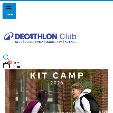
menu
0
Cart
0,00
€