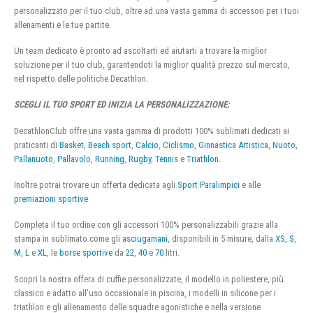
personalizzato per il tuo club, oltre ad una vasta gamma di accessori per i tuoi
allenamenti e le tue partite.
Un team dedicato è pronto ad ascoltarti ed aiutarti a trovare la miglior
soluzione per il tuo club, garantendoti la miglior qualità prezzo sul mercato,
nel rispetto delle politiche Decathlon.
SCEGLI IL TUO SPORT ED INIZIA LA PERSONALIZZAZIONE:
DecathlonClub offre una vasta gamma di prodotti 100% sublimati dedicati ai
praticanti di
Basket
,
Beach sport
,
Calcio
,
Ciclismo
,
Ginnastica Artistica
,
Nuoto
,
Pallanuoto
,
Pallavolo
,
Running
,
Rugby
,
Tennis
e
Triathlon
.
Inoltre potrai trovare un offerta dedicata agli
Sport Paralimpici
e alle
premiazioni sportive
Completa il tuo ordine con gli accessori 100% personalizzabili grazie alla
stampa in sublimato come gli
asciugamani
, disponibili in 5 misure, dalla
XS
,
S
,
M
,
L
e
XL
, le
borse sportive
da
22
,
40
e
70
litri.
Scopri la nostra offera di cuffie personalizzate, il modello in poliestere, più
classico e adatto all’uso occasionale in piscina, i modelli in silicone per i
triathlon e gli allenamento delle squadre agonistiche e nella versione