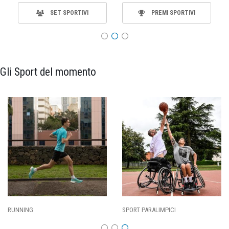
SET SPORTIVI
PREMI SPORTIVI
Gli Sport del momento
ING
SPORT PARALIMPICI
CALCI