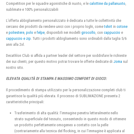
Competition per le squadre agonistiche di nuoto, e le
calottine da pallanuoto
,
sublimate e 100% personalizzabili
L’offerta abbigliamento personalizzato è dedicata a tutte le collettività che
cercano dei prodotti da rendere unici con i proprio loghi, come
tshirt
in
cotone
e
poliestere
,
polo
e
felpe
, disponibili nei modelli
girocollo
, con
cappuccio
e
cappuccio e zip
. Tutti i prodotti abbigliamento sono ordinabili dalla taglia 5/6
anni alla 2xl.
Decathlon Club si affida a partner leader del settore per soddisfare le richieste
dei sui clienti, per questo motivo potrai trovare le offerte dedicate di
Joma
sul
nostro sito.
ELEVATA QUALITÀ DI STAMPA E MASSIMO COMFORT DI GIOCO:
Il procedimento di stampa utilizzato per la personalizzazione completi club ti
garantisce la qualità più elevata. Il processo di SUBLIMAZIONE presenta 2
caratteristiche principali:
Trasferimento di alta qualità: l’immagine penetra letteralmente nello
strato superficiale del tessuto, consentendo in questo modo di ottenere
un prodotto perfettamente omogeneo a contatto con la pelle
(contrariamente alla tecnica del flocking, in cui l’immagine è applicata al