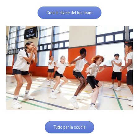
Crea le divise del tuo team
Tutto per la scuola