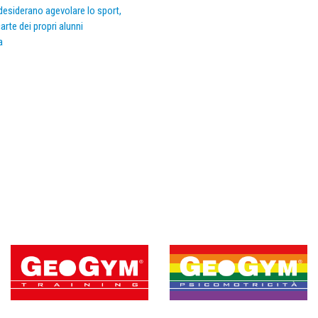
e desiderano agevolare lo sport,
arte dei propri alunni
a