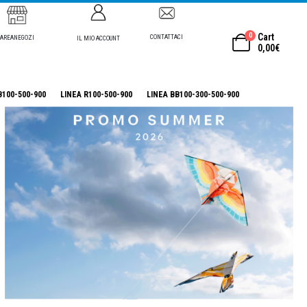
0
Cart
CONTATTACI
AREANEGOZI
IL MIO ACCOUNT
0,00
€
B100-500-900
LINEA R100-500-900
LINEA BB100-300-500-900