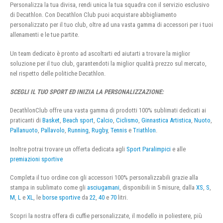
Personalizza la tua divisa, rendi unica la tua squadra con il servizio esclusivo
di Decathlon. Con Decathlon Club puoi acquistare abbigliamento
personalizzato per il tuo club, oltre ad una vasta gamma di accessori per i tuoi
allenamenti e le tue partite.
Un team dedicato è pronto ad ascoltarti ed aiutarti a trovare la miglior
soluzione per il tuo club, garantendoti la miglior qualità prezzo sul mercato,
nel rispetto delle politiche Decathlon.
SCEGLI IL TUO SPORT ED INIZIA LA PERSONALIZZAZIONE:
DecathlonClub offre una vasta gamma di prodotti 100% sublimati dedicati ai
praticanti di
Basket
,
Beach sport
,
Calcio
,
Ciclismo
,
Ginnastica Artistica
,
Nuoto
,
Pallanuoto
,
Pallavolo
,
Running
,
Rugby
,
Tennis
e
Triathlon
.
Inoltre potrai trovare un offerta dedicata agli
Sport Paralimpici
e alle
premiazioni sportive
Completa il tuo ordine con gli accessori 100% personalizzabili grazie alla
stampa in sublimato come gli
asciugamani
, disponibili in 5 misure, dalla
XS
,
S
,
M
,
L
e
XL
, le
borse sportive
da
22
,
40
e
70
litri.
Scopri la nostra offera di cuffie personalizzate, il modello in poliestere, più