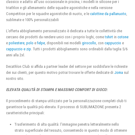
classico e adatto all’uso occasionale in piscina, i modelli in silicone per i
triathlon e gli allenamento delle squadre agonistiche e nella versione
Competition per le squadre agonistiche di nuoto, e le
calottine da pallanuoto
,
sublimate e 100% personalizzabili
L’offerta abbigliamento personalizzato è dedicata a tutte le collettività che
cercano dei prodotti da rendere unici con i proprio loghi, come
tshirt
in
cotone
e
poliestere
,
polo
e
felpe
, disponibili nei modelli
girocollo
, con
cappuccio
e
cappuccio e zip
. Tutti i prodotti abbigliamento sono ordinabili dalla taglia 5/6
anni alla 2xl.
Decathlon Club si affida a partner leader del settore per soddisfare le richieste
dei sui clienti, per questo motivo potrai trovare le offerte dedicate di
Joma
sul
nostro sito.
ELEVATA QUALITÀ DI STAMPA E MASSIMO COMFORT DI GIOCO:
Il procedimento di stampa utilizzato per la personalizzazione completi club ti
garantisce la qualità più elevata. Il processo di SUBLIMAZIONE presenta 2
caratteristiche principali:
Trasferimento di alta qualità: l’immagine penetra letteralmente nello
strato superficiale del tessuto, consentendo in questo modo di ottenere