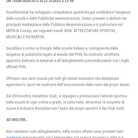
UN TEAM DEDICATO ALLE SCUOLE E LE PA
Decathlonclub ha sviluppato competenze specifiche per soddisfare l’esigenze
delle scuole e delle Pubbliche amministrazioni, Siamo presenti e abilitati nei
principali marketplace della Pubblica Amministrazione e in particolare sul
MEPA di Consip, nei seguenti bandi: BENI: ATTREZZATURE SPORTIVE,
MUSICALI E RICREATIVE
Decathlon è vicino ai bisogni delle scuole italiane e, consapevole delle
esigenze di pubblicità legate al mondo del PON, ha costruito un’offerta
apposita dedicata ai materiali e all’abbigliamento personalizzabile con i loghi
ufficiali PON.
Offriamo una carta scuola per tutti gli istituti scolastici che desiderano
agevolare lo sport ed usufruire dell’associazione delle carte dei propri alunni.
Dal 2016 inoltre, Decathlon Club, si impegna a promuovere l’attività sportiva
nelle scuole di ogni ordine e grado, in tutta Italia, attraverso la scoperta di
nuove e inclusive discipline con l’aiuto dei propri sportivi e dei Club Gold.
ED INOLTRE…
Non vendiamo solo abbigliamento, nella nostra offerta sono presenti tanti
accessori
indispensabili per l’allenamento e la pratica agonistica della tua