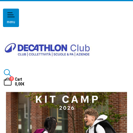
menu
0
Cart
0,00
€