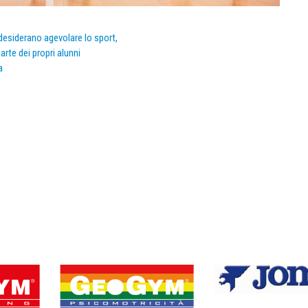
e desiderano agevolare lo sport,
arte dei propri alunni
a