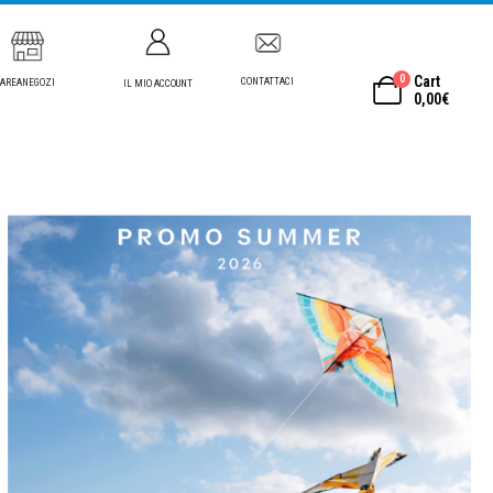
0
Cart
CONTATTACI
AREANEGOZI
IL MIO ACCOUNT
0,00
€