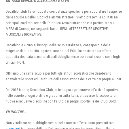
UN TEAM DEDICATO ALLE SCUOLE E LE PA
Decathlonclub ha sviluppato competenze specifiche per soddisfare l’esigenze
delle scuole e delle Pubbliche amministrazioni, Siamo presenti e abilitati nei
principali marketplace della Pubblica Amministrazione e in particolare sul
MEPA di Consip, nei seguenti bandi: BENI: ATTREZZATURE SPORTIVE,
MUSICALI E RICREATIVE
Decathlon è vicino ai bisogni delle scuole italiane e, consapevole delle
esigenze di pubblicità legate al mondo del PON, ha costruito un’offerta
apposita dedicata ai materiali e all’abbigliamento personalizzabile con i loghi
ufficiali PON.
Offriamo una carta scuola per tutti gli istituti scolastici che desiderano
agevolare lo sport ed usufruire dell’associazione delle carte dei propri alunni.
Dal 2016 inoltre, Decathlon Club, si impegna a promuovere l’attività sportiva
nelle scuole di ogni ordine e grado, in tutta Italia, attraverso la scoperta di
nuove e inclusive discipline con l’aiuto dei propri sportivi e dei Club Gold.
ED INOLTRE…
Non vendiamo solo abbigliamento, nella nostra offerta sono presenti tanti
accessori
indispensabili per l’allenamento e la pratica agonistica della tua