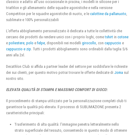
classico e adatto all’uso occasionale in piscina, i modelli in silicone per i
triathlon e gli allenamento delle squadre agonistiche e nella versione
Competition per le squadre agonistiche di nuoto, e le
calottine da pallanuoto
,
sublimate e 100% personalizzabili
L’offerta abbigliamento personalizzato è dedicata a tutte le collettività che
cercano dei prodotti da rendere unici con i proprio loghi, come
tshirt
in
cotone
e
poliestere
,
polo
e
felpe
, disponibili nei modelli
girocollo
, con
cappuccio
e
cappuccio e zip
. Tutti i prodotti abbigliamento sono ordinabili dalla taglia 5/6
anni alla 2xl.
Decathlon Club si affida a partner leader del settore per soddisfare le richieste
dei sui clienti, per questo motivo potrai trovare le offerte dedicate di
Joma
sul
nostro sito.
ELEVATA QUALITÀ DI STAMPA E MASSIMO COMFORT DI GIOCO:
Il procedimento di stampa utilizzato per la personalizzazione completi club ti
garantisce la qualità più elevata. Il processo di SUBLIMAZIONE presenta 2
caratteristiche principali:
Trasferimento di alta qualità: l’immagine penetra letteralmente nello
strato superficiale del tessuto, consentendo in questo modo di ottenere