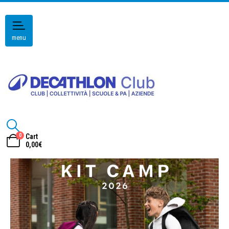
menu
0
Cart
0,00
€