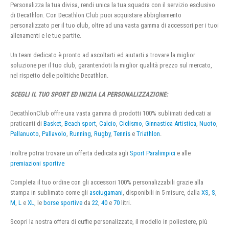
Personalizza la tua divisa, rendi unica la tua squadra con il servizio esclusivo
di Decathlon. Con Decathlon Club puoi acquistare abbigliamento
personalizzato per il tuo club, oltre ad una vasta gamma di accessori per i tuoi
allenamenti e le tue partite.
Un team dedicato è pronto ad ascoltarti ed aiutarti a trovare la miglior
soluzione per il tuo club, garantendoti la miglior qualità prezzo sul mercato,
nel rispetto delle politiche Decathlon.
SCEGLI IL TUO SPORT ED INIZIA LA PERSONALIZZAZIONE:
DecathlonClub offre una vasta gamma di prodotti 100% sublimati dedicati ai
praticanti di
Basket
,
Beach sport
,
Calcio
,
Ciclismo
,
Ginnastica Artistica
,
Nuoto
,
Pallanuoto
,
Pallavolo
,
Running
,
Rugby
,
Tennis
e
Triathlon
.
Inoltre potrai trovare un offerta dedicata agli
Sport Paralimpici
e alle
premiazioni sportive
Completa il tuo ordine con gli accessori 100% personalizzabili grazie alla
stampa in sublimato come gli
asciugamani
, disponibili in 5 misure, dalla
XS
,
S
,
M
,
L
e
XL
, le
borse sportive
da
22
,
40
e
70
litri.
Scopri la nostra offera di cuffie personalizzate, il modello in poliestere, più