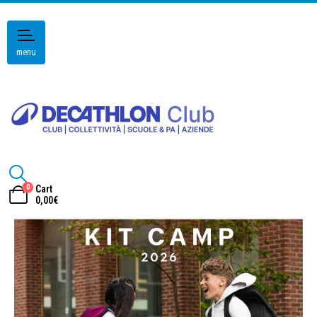
menu
0
Cart
0,00
€