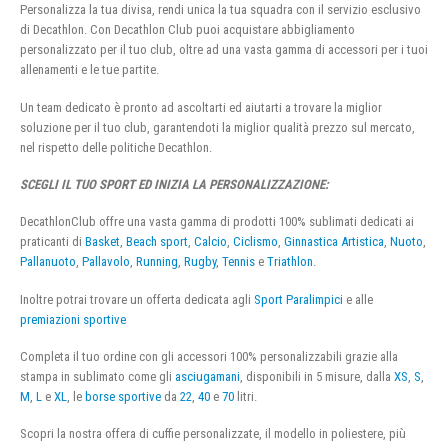
Personalizza la tua divisa, rendi unica la tua squadra con il servizio esclusivo
di Decathlon. Con Decathlon Club puoi acquistare abbigliamento
personalizzato per il tuo club, oltre ad una vasta gamma di accessori per i tuoi
allenamenti e le tue partite.
Un team dedicato è pronto ad ascoltarti ed aiutarti a trovare la miglior
soluzione per il tuo club, garantendoti la miglior qualità prezzo sul mercato,
nel rispetto delle politiche Decathlon.
SCEGLI IL TUO SPORT ED INIZIA LA PERSONALIZZAZIONE:
DecathlonClub offre una vasta gamma di prodotti 100% sublimati dedicati ai
praticanti di
Basket
,
Beach sport
,
Calcio
,
Ciclismo
,
Ginnastica Artistica
,
Nuoto
,
Pallanuoto
,
Pallavolo
,
Running
,
Rugby
,
Tennis
e
Triathlon
.
Inoltre potrai trovare un offerta dedicata agli
Sport Paralimpici
e alle
premiazioni sportive
Completa il tuo ordine con gli accessori 100% personalizzabili grazie alla
stampa in sublimato come gli
asciugamani
, disponibili in 5 misure, dalla
XS
,
S
,
M
,
L
e
XL
, le
borse sportive
da
22
,
40
e
70
litri.
Scopri la nostra offera di cuffie personalizzate, il modello in poliestere, più