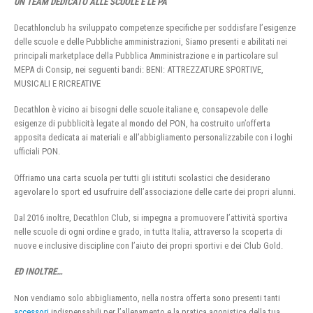
UN TEAM DEDICATO ALLE SCUOLE E LE PA
Decathlonclub ha sviluppato competenze specifiche per soddisfare l’esigenze
delle scuole e delle Pubbliche amministrazioni, Siamo presenti e abilitati nei
principali marketplace della Pubblica Amministrazione e in particolare sul
MEPA di Consip, nei seguenti bandi: BENI: ATTREZZATURE SPORTIVE,
MUSICALI E RICREATIVE
Decathlon è vicino ai bisogni delle scuole italiane e, consapevole delle
esigenze di pubblicità legate al mondo del PON, ha costruito un’offerta
apposita dedicata ai materiali e all’abbigliamento personalizzabile con i loghi
ufficiali PON.
Offriamo una carta scuola per tutti gli istituti scolastici che desiderano
agevolare lo sport ed usufruire dell’associazione delle carte dei propri alunni.
Dal 2016 inoltre, Decathlon Club, si impegna a promuovere l’attività sportiva
nelle scuole di ogni ordine e grado, in tutta Italia, attraverso la scoperta di
nuove e inclusive discipline con l’aiuto dei propri sportivi e dei Club Gold.
ED INOLTRE…
Non vendiamo solo abbigliamento, nella nostra offerta sono presenti tanti
accessori
indispensabili per l’allenamento e la pratica agonistica della tua