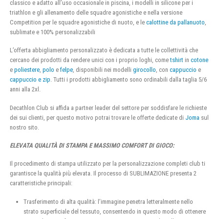
classico e adatto all’uso occasionale in piscina, i modelli in silicone per i
triathlon e gli allenamento delle squadre agonistiche e nella versione
Competition per le squadre agonistiche di nuoto, e le
calottine da pallanuoto
,
sublimate e 100% personalizzabili
L’offerta abbigliamento personalizzato è dedicata a tutte le collettività che
cercano dei prodotti da rendere unici con i proprio loghi, come
tshirt
in
cotone
e
poliestere
,
polo
e
felpe
, disponibili nei modelli
girocollo
, con
cappuccio
e
cappuccio e zip
. Tutti i prodotti abbigliamento sono ordinabili dalla taglia 5/6
anni alla 2xl.
Decathlon Club si affida a partner leader del settore per soddisfare le richieste
dei sui clienti, per questo motivo potrai trovare le offerte dedicate di
Joma
sul
nostro sito.
ELEVATA QUALITÀ DI STAMPA E MASSIMO COMFORT DI GIOCO:
Il procedimento di stampa utilizzato per la personalizzazione completi club ti
garantisce la qualità più elevata. Il processo di SUBLIMAZIONE presenta 2
caratteristiche principali:
Trasferimento di alta qualità: l’immagine penetra letteralmente nello
strato superficiale del tessuto, consentendo in questo modo di ottenere