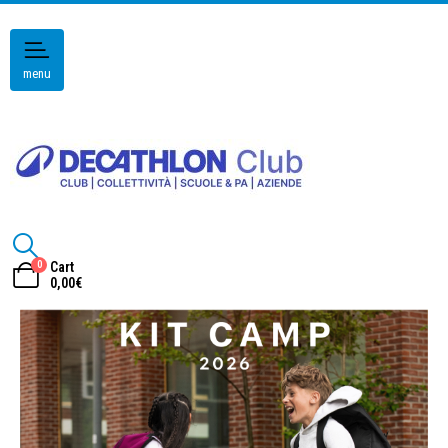
menu
0
Cart
0,00
€