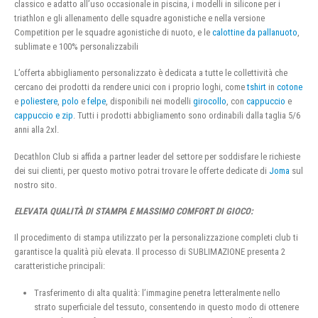
classico e adatto all’uso occasionale in piscina, i modelli in silicone per i
triathlon e gli allenamento delle squadre agonistiche e nella versione
Competition per le squadre agonistiche di nuoto, e le
calottine da pallanuoto
,
sublimate e 100% personalizzabili
L’offerta abbigliamento personalizzato è dedicata a tutte le collettività che
cercano dei prodotti da rendere unici con i proprio loghi, come
tshirt
in
cotone
e
poliestere
,
polo
e
felpe
, disponibili nei modelli
girocollo
, con
cappuccio
e
cappuccio e zip
. Tutti i prodotti abbigliamento sono ordinabili dalla taglia 5/6
anni alla 2xl.
Decathlon Club si affida a partner leader del settore per soddisfare le richieste
dei sui clienti, per questo motivo potrai trovare le offerte dedicate di
Joma
sul
nostro sito.
ELEVATA QUALITÀ DI STAMPA E MASSIMO COMFORT DI GIOCO:
Il procedimento di stampa utilizzato per la personalizzazione completi club ti
garantisce la qualità più elevata. Il processo di SUBLIMAZIONE presenta 2
caratteristiche principali:
Trasferimento di alta qualità: l’immagine penetra letteralmente nello
strato superficiale del tessuto, consentendo in questo modo di ottenere