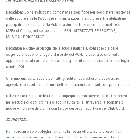
UN TEAM DEDICATO ALLE SCUOLE E LE PA
Decathlonclub ha sviluppato competenze specifiche per soddisfare l’esigenze
delle scuole e delle Pubbliche amministrazioni, Siamo presenti e abilitati nei
principali marketplace della Pubblica Amministrazione e in particolare sul
MEPA di Consip, nei seguenti bandi: BENI: ATTREZZATURE SPORTIVE,
MUSICALI E RICREATIVE
Decathlon è vicino ai bisogni delle scuole italiane e, consapevole delle
esigenze di pubblicità legate al mondo del PON, ha costruito un’offerta
apposita dedicata ai materiali e all’abbigliamento personalizzabile con i loghi
ufficiali PON.
Offriamo una carta scuola per tutti gli istituti scolastici che desiderano
agevolare lo sport ed usufruire dell’associazione delle carte dei propri alunni.
Dal 2016 inoltre, Decathlon Club, si impegna a promuovere l’attività sportiva
nelle scuole di ogni ordine e grado, in tutta Italia, attraverso la scoperta di
nuove e inclusive discipline con l’aiuto dei propri sportivi e dei Club Gold.
ED INOLTRE…
Non vendiamo solo abbigliamento, nella nostra offerta sono presenti tanti
accessori
indispensabili per l’allenamento e la pratica agonistica della tua