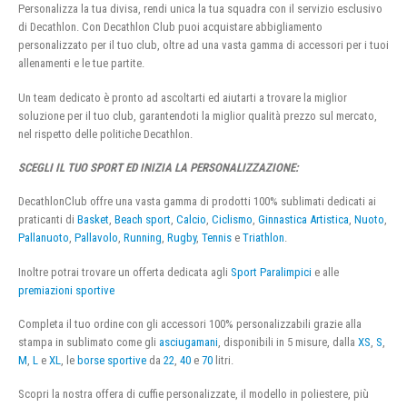
Personalizza la tua divisa, rendi unica la tua squadra con il servizio esclusivo
di Decathlon. Con Decathlon Club puoi acquistare abbigliamento
personalizzato per il tuo club, oltre ad una vasta gamma di accessori per i tuoi
allenamenti e le tue partite.
Un team dedicato è pronto ad ascoltarti ed aiutarti a trovare la miglior
soluzione per il tuo club, garantendoti la miglior qualità prezzo sul mercato,
nel rispetto delle politiche Decathlon.
SCEGLI IL TUO SPORT ED INIZIA LA PERSONALIZZAZIONE:
DecathlonClub offre una vasta gamma di prodotti 100% sublimati dedicati ai
praticanti di
Basket
,
Beach sport
,
Calcio
,
Ciclismo
,
Ginnastica Artistica
,
Nuoto
,
Pallanuoto
,
Pallavolo
,
Running
,
Rugby
,
Tennis
e
Triathlon
.
Inoltre potrai trovare un offerta dedicata agli
Sport Paralimpici
e alle
premiazioni sportive
Completa il tuo ordine con gli accessori 100% personalizzabili grazie alla
stampa in sublimato come gli
asciugamani
, disponibili in 5 misure, dalla
XS
,
S
,
M
,
L
e
XL
, le
borse sportive
da
22
,
40
e
70
litri.
Scopri la nostra offera di cuffie personalizzate, il modello in poliestere, più