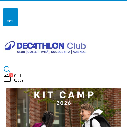
menu
0
Cart
0,00
€