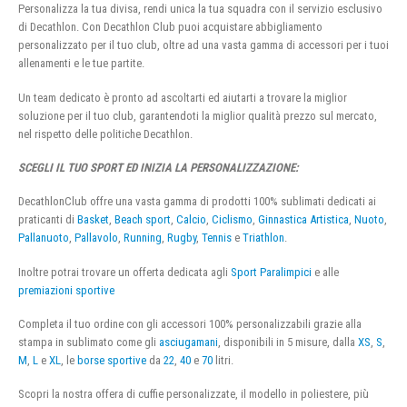
Personalizza la tua divisa, rendi unica la tua squadra con il servizio esclusivo
di Decathlon. Con Decathlon Club puoi acquistare abbigliamento
personalizzato per il tuo club, oltre ad una vasta gamma di accessori per i tuoi
allenamenti e le tue partite.
Un team dedicato è pronto ad ascoltarti ed aiutarti a trovare la miglior
soluzione per il tuo club, garantendoti la miglior qualità prezzo sul mercato,
nel rispetto delle politiche Decathlon.
SCEGLI IL TUO SPORT ED INIZIA LA PERSONALIZZAZIONE:
DecathlonClub offre una vasta gamma di prodotti 100% sublimati dedicati ai
praticanti di
Basket
,
Beach sport
,
Calcio
,
Ciclismo
,
Ginnastica Artistica
,
Nuoto
,
Pallanuoto
,
Pallavolo
,
Running
,
Rugby
,
Tennis
e
Triathlon
.
Inoltre potrai trovare un offerta dedicata agli
Sport Paralimpici
e alle
premiazioni sportive
Completa il tuo ordine con gli accessori 100% personalizzabili grazie alla
stampa in sublimato come gli
asciugamani
, disponibili in 5 misure, dalla
XS
,
S
,
M
,
L
e
XL
, le
borse sportive
da
22
,
40
e
70
litri.
Scopri la nostra offera di cuffie personalizzate, il modello in poliestere, più