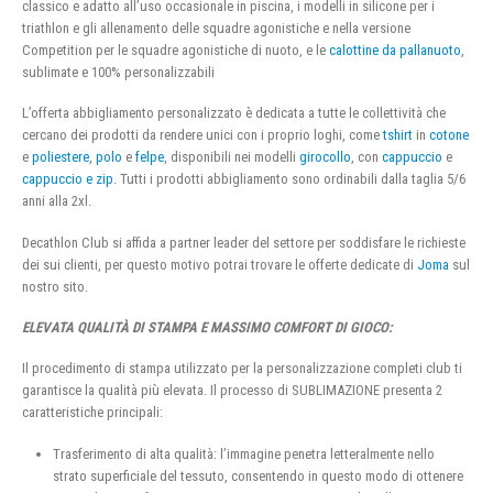
classico e adatto all’uso occasionale in piscina, i modelli in silicone per i
triathlon e gli allenamento delle squadre agonistiche e nella versione
Competition per le squadre agonistiche di nuoto, e le
calottine da pallanuoto
,
sublimate e 100% personalizzabili
L’offerta abbigliamento personalizzato è dedicata a tutte le collettività che
cercano dei prodotti da rendere unici con i proprio loghi, come
tshirt
in
cotone
e
poliestere
,
polo
e
felpe
, disponibili nei modelli
girocollo
, con
cappuccio
e
cappuccio e zip
. Tutti i prodotti abbigliamento sono ordinabili dalla taglia 5/6
anni alla 2xl.
Decathlon Club si affida a partner leader del settore per soddisfare le richieste
dei sui clienti, per questo motivo potrai trovare le offerte dedicate di
Joma
sul
nostro sito.
ELEVATA QUALITÀ DI STAMPA E MASSIMO COMFORT DI GIOCO:
Il procedimento di stampa utilizzato per la personalizzazione completi club ti
garantisce la qualità più elevata. Il processo di SUBLIMAZIONE presenta 2
caratteristiche principali:
Trasferimento di alta qualità: l’immagine penetra letteralmente nello
strato superficiale del tessuto, consentendo in questo modo di ottenere