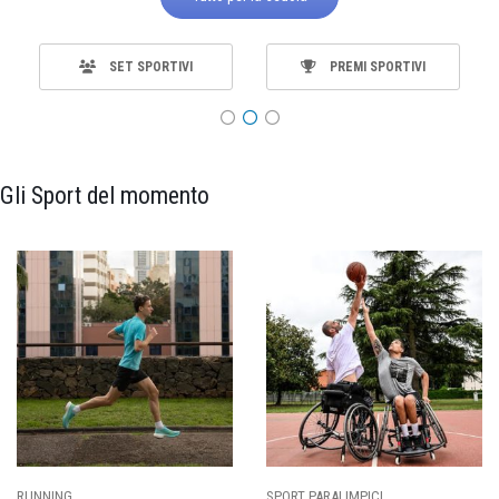
SET SPORTIVI
PREMI SPORTIVI
Gli Sport del momento
ING
SPORT PARALIMPICI
CALCI