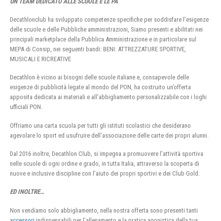
UN TEAM DEDICATO ALLE SCUOLE E LE PA
Decathlonclub ha sviluppato competenze specifiche per soddisfare l’esigenze
delle scuole e delle Pubbliche amministrazioni, Siamo presenti e abilitati nei
principali marketplace della Pubblica Amministrazione e in particolare sul
MEPA di Consip, nei seguenti bandi: BENI: ATTREZZATURE SPORTIVE,
MUSICALI E RICREATIVE
Decathlon è vicino ai bisogni delle scuole italiane e, consapevole delle
esigenze di pubblicità legate al mondo del PON, ha costruito un’offerta
apposita dedicata ai materiali e all’abbigliamento personalizzabile con i loghi
ufficiali PON.
Offriamo una carta scuola per tutti gli istituti scolastici che desiderano
agevolare lo sport ed usufruire dell’associazione delle carte dei propri alunni.
Dal 2016 inoltre, Decathlon Club, si impegna a promuovere l’attività sportiva
nelle scuole di ogni ordine e grado, in tutta Italia, attraverso la scoperta di
nuove e inclusive discipline con l’aiuto dei propri sportivi e dei Club Gold.
ED INOLTRE…
Non vendiamo solo abbigliamento, nella nostra offerta sono presenti tanti
accessori
indispensabili per l’allenamento e la pratica agonistica della tua