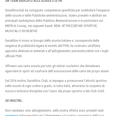
UN TEAM DEDICATO ALLE SCUOLE E LE PA
Decathlonclub ha sviluppato competenze specifiche per soddisfare l’esigenze
delle scuole e delle Pubbliche amministrazioni, Siamo presenti e abilitati nei
principali marketplace della Pubblica Amministrazione e in particolare sul
MEPA di Consip, nei seguenti bandi: BENI: ATTREZZATURE SPORTIVE,
MUSICALI E RICREATIVE
Decathlon è vicino ai bisogni delle scuole italiane e, consapevole delle
esigenze di pubblicità legate al mondo del PON, ha costruito un’offerta
apposita dedicata ai materiali e all’abbigliamento personalizzabile con i loghi
ufficiali PON.
Offriamo una carta scuola per tutti gli istituti scolastici che desiderano
agevolare lo sport ed usufruire dell’associazione delle carte dei propri alunni.
Dal 2016 inoltre, Decathlon Club, si impegna a promuovere l’attività sportiva
nelle scuole di ogni ordine e grado, in tutta Italia, attraverso la scoperta di
nuove e inclusive discipline con l’aiuto dei propri sportivi e dei Club Gold.
ED INOLTRE…
Non vendiamo solo abbigliamento, nella nostra offerta sono presenti tanti
accessori
indispensabili per l’allenamento e la pratica agonistica della tua