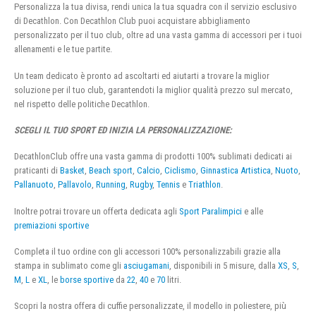
Personalizza la tua divisa, rendi unica la tua squadra con il servizio esclusivo
di Decathlon. Con Decathlon Club puoi acquistare abbigliamento
personalizzato per il tuo club, oltre ad una vasta gamma di accessori per i tuoi
allenamenti e le tue partite.
Un team dedicato è pronto ad ascoltarti ed aiutarti a trovare la miglior
soluzione per il tuo club, garantendoti la miglior qualità prezzo sul mercato,
nel rispetto delle politiche Decathlon.
SCEGLI IL TUO SPORT ED INIZIA LA PERSONALIZZAZIONE:
DecathlonClub offre una vasta gamma di prodotti 100% sublimati dedicati ai
praticanti di
Basket
,
Beach sport
,
Calcio
,
Ciclismo
,
Ginnastica Artistica
,
Nuoto
,
Pallanuoto
,
Pallavolo
,
Running
,
Rugby
,
Tennis
e
Triathlon
.
Inoltre potrai trovare un offerta dedicata agli
Sport Paralimpici
e alle
premiazioni sportive
Completa il tuo ordine con gli accessori 100% personalizzabili grazie alla
stampa in sublimato come gli
asciugamani
, disponibili in 5 misure, dalla
XS
,
S
,
M
,
L
e
XL
, le
borse sportive
da
22
,
40
e
70
litri.
Scopri la nostra offera di cuffie personalizzate, il modello in poliestere, più