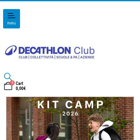
menu
0
Cart
0,00
€