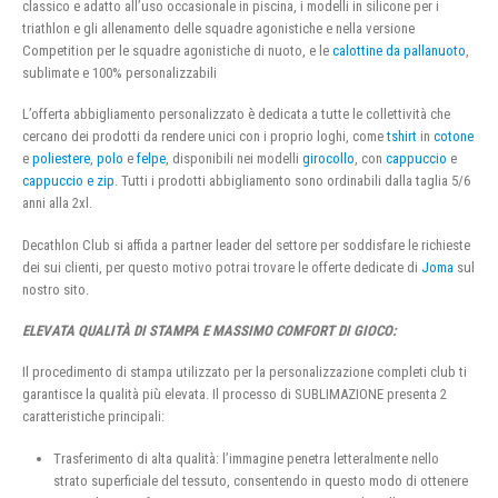
classico e adatto all’uso occasionale in piscina, i modelli in silicone per i
triathlon e gli allenamento delle squadre agonistiche e nella versione
Competition per le squadre agonistiche di nuoto, e le
calottine da pallanuoto
,
sublimate e 100% personalizzabili
L’offerta abbigliamento personalizzato è dedicata a tutte le collettività che
cercano dei prodotti da rendere unici con i proprio loghi, come
tshirt
in
cotone
e
poliestere
,
polo
e
felpe
, disponibili nei modelli
girocollo
, con
cappuccio
e
cappuccio e zip
. Tutti i prodotti abbigliamento sono ordinabili dalla taglia 5/6
anni alla 2xl.
Decathlon Club si affida a partner leader del settore per soddisfare le richieste
dei sui clienti, per questo motivo potrai trovare le offerte dedicate di
Joma
sul
nostro sito.
ELEVATA QUALITÀ DI STAMPA E MASSIMO COMFORT DI GIOCO:
Il procedimento di stampa utilizzato per la personalizzazione completi club ti
garantisce la qualità più elevata. Il processo di SUBLIMAZIONE presenta 2
caratteristiche principali:
Trasferimento di alta qualità: l’immagine penetra letteralmente nello
strato superficiale del tessuto, consentendo in questo modo di ottenere