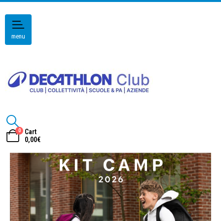
menu
0
Cart
0,00
€