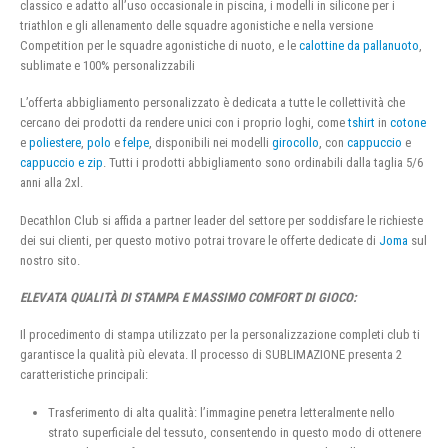
classico e adatto all’uso occasionale in piscina, i modelli in silicone per i
triathlon e gli allenamento delle squadre agonistiche e nella versione
Competition per le squadre agonistiche di nuoto, e le
calottine da pallanuoto
,
sublimate e 100% personalizzabili
L’offerta abbigliamento personalizzato è dedicata a tutte le collettività che
cercano dei prodotti da rendere unici con i proprio loghi, come
tshirt
in
cotone
e
poliestere
,
polo
e
felpe
, disponibili nei modelli
girocollo
, con
cappuccio
e
cappuccio e zip
. Tutti i prodotti abbigliamento sono ordinabili dalla taglia 5/6
anni alla 2xl.
Decathlon Club si affida a partner leader del settore per soddisfare le richieste
dei sui clienti, per questo motivo potrai trovare le offerte dedicate di
Joma
sul
nostro sito.
ELEVATA QUALITÀ DI STAMPA E MASSIMO COMFORT DI GIOCO:
Il procedimento di stampa utilizzato per la personalizzazione completi club ti
garantisce la qualità più elevata. Il processo di SUBLIMAZIONE presenta 2
caratteristiche principali:
Trasferimento di alta qualità: l’immagine penetra letteralmente nello
strato superficiale del tessuto, consentendo in questo modo di ottenere