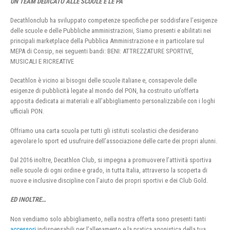
UN TEAM DEDICATO ALLE SCUOLE E LE PA
Decathlonclub ha sviluppato competenze specifiche per soddisfare l’esigenze
delle scuole e delle Pubbliche amministrazioni, Siamo presenti e abilitati nei
principali marketplace della Pubblica Amministrazione e in particolare sul
MEPA di Consip, nei seguenti bandi: BENI: ATTREZZATURE SPORTIVE,
MUSICALI E RICREATIVE
Decathlon è vicino ai bisogni delle scuole italiane e, consapevole delle
esigenze di pubblicità legate al mondo del PON, ha costruito un’offerta
apposita dedicata ai materiali e all’abbigliamento personalizzabile con i loghi
ufficiali PON.
Offriamo una carta scuola per tutti gli istituti scolastici che desiderano
agevolare lo sport ed usufruire dell’associazione delle carte dei propri alunni.
Dal 2016 inoltre, Decathlon Club, si impegna a promuovere l’attività sportiva
nelle scuole di ogni ordine e grado, in tutta Italia, attraverso la scoperta di
nuove e inclusive discipline con l’aiuto dei propri sportivi e dei Club Gold.
ED INOLTRE…
Non vendiamo solo abbigliamento, nella nostra offerta sono presenti tanti
accessori
indispensabili per l’allenamento e la pratica agonistica della tua