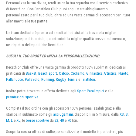
Personalizza la tua divisa, rendi unica la tua squadra con il servizio esclusivo
di Decathlon. Con Decathlon Club puoi acquistare abbigliamento
personalizzato per il tuo club, oltre ad una vasta gamma di accessori per i tuoi
allenamenti e le tue partite.
Un team dedicato è pronto ad ascoltarti ed aiutarti a trovare la miglior
soluzione per il tuo club, garantendoti la miglior qualità prezzo sul mercato,
nel rispetto delle politiche Decathlon.
SCEGLI IL TUO SPORT ED INIZIA LA PERSONALIZZAZIONE:
DecathlonClub offre una vasta gamma di prodotti 100% sublimati dedicati ai
praticanti di
Basket
,
Beach sport
,
Calcio
,
Ciclismo
,
Ginnastica Artistica
,
Nuoto
,
Pallanuoto
,
Pallavolo
,
Running
,
Rugby
,
Tennis
e
Triathlon
.
Inoltre potrai trovare un offerta dedicata agli
Sport Paralimpici
e alle
premiazioni sportive
Completa il tuo ordine con gli accessori 100% personalizzabili grazie alla
stampa in sublimato come gli
asciugamani
, disponibili in 5 misure, dalla
XS
,
S
,
M
,
L
e
XL
, le
borse sportive
da
22
,
40
e
70
litri.
Scopri la nostra offera di cuffie personalizzate, il modello in poliestere, più