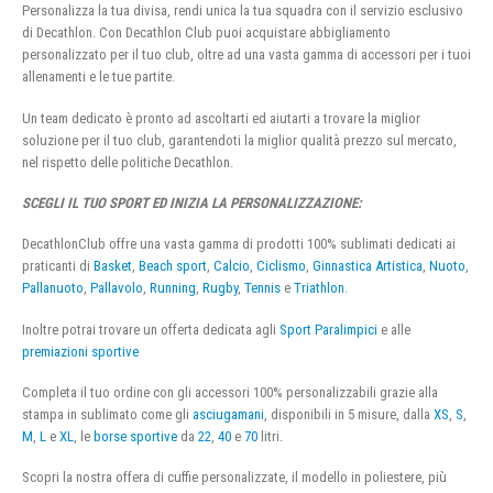
Personalizza la tua divisa, rendi unica la tua squadra con il servizio esclusivo
di Decathlon. Con Decathlon Club puoi acquistare abbigliamento
personalizzato per il tuo club, oltre ad una vasta gamma di accessori per i tuoi
allenamenti e le tue partite.
Un team dedicato è pronto ad ascoltarti ed aiutarti a trovare la miglior
soluzione per il tuo club, garantendoti la miglior qualità prezzo sul mercato,
nel rispetto delle politiche Decathlon.
SCEGLI IL TUO SPORT ED INIZIA LA PERSONALIZZAZIONE:
DecathlonClub offre una vasta gamma di prodotti 100% sublimati dedicati ai
praticanti di
Basket
,
Beach sport
,
Calcio
,
Ciclismo
,
Ginnastica Artistica
,
Nuoto
,
Pallanuoto
,
Pallavolo
,
Running
,
Rugby
,
Tennis
e
Triathlon
.
Inoltre potrai trovare un offerta dedicata agli
Sport Paralimpici
e alle
premiazioni sportive
Completa il tuo ordine con gli accessori 100% personalizzabili grazie alla
stampa in sublimato come gli
asciugamani
, disponibili in 5 misure, dalla
XS
,
S
,
M
,
L
e
XL
, le
borse sportive
da
22
,
40
e
70
litri.
Scopri la nostra offera di cuffie personalizzate, il modello in poliestere, più