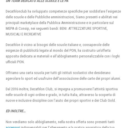
UN TEAM DEDICATO ALLE SCUOLE E LE PA
Decathlonclub ha sviluppato competenze specifiche per soddisfare l’esigenze
delle scuole e delle Pubbliche amministrazioni, Siamo presenti e abilitati nei
principali marketplace della Pubblica Amministrazione e in particolare sul
MEPA di Consip, nei seguenti bandi: BENI: ATTREZZATURE SPORTIVE,
MUSICALI E RICREATIVE
Decathlon è vicino ai bisogni delle scuole italiane e, consapevole delle
esigenze di pubblicità legate al mondo del PON, ha costruito un’offerta
apposita dedicata ai materiali e all’abbigliamento personalizzabile con i loghi
ufficiali PON.
Offriamo una carta scuola per tutti gli istituti scolastici che desiderano
agevolare lo sport ed usufruire dell’associazione delle carte dei propri alunni.
Dal 2016 inoltre, Decathlon Club, si impegna a promuovere l’attività sportiva
nelle scuole di ogni ordine e grado, in tutta Italia, attraverso la scoperta di
nuove e inclusive discipline con l’aiuto dei propri sportivi e dei Club Gold.
ED INOLTRE…
Non vendiamo solo abbigliamento, nella nostra offerta sono presenti tanti
accessori
indispensabili per l’allenamento e la pratica agonistica della tua