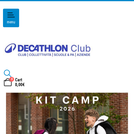
menu
0
Cart
0,00
€