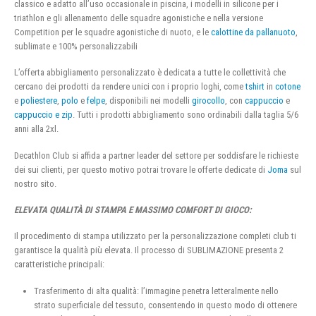
classico e adatto all’uso occasionale in piscina, i modelli in silicone per i
triathlon e gli allenamento delle squadre agonistiche e nella versione
Competition per le squadre agonistiche di nuoto, e le
calottine da pallanuoto
,
sublimate e 100% personalizzabili
L’offerta abbigliamento personalizzato è dedicata a tutte le collettività che
cercano dei prodotti da rendere unici con i proprio loghi, come
tshirt
in
cotone
e
poliestere
,
polo
e
felpe
, disponibili nei modelli
girocollo
, con
cappuccio
e
cappuccio e zip
. Tutti i prodotti abbigliamento sono ordinabili dalla taglia 5/6
anni alla 2xl.
Decathlon Club si affida a partner leader del settore per soddisfare le richieste
dei sui clienti, per questo motivo potrai trovare le offerte dedicate di
Joma
sul
nostro sito.
ELEVATA QUALITÀ DI STAMPA E MASSIMO COMFORT DI GIOCO:
Il procedimento di stampa utilizzato per la personalizzazione completi club ti
garantisce la qualità più elevata. Il processo di SUBLIMAZIONE presenta 2
caratteristiche principali:
Trasferimento di alta qualità: l’immagine penetra letteralmente nello
strato superficiale del tessuto, consentendo in questo modo di ottenere