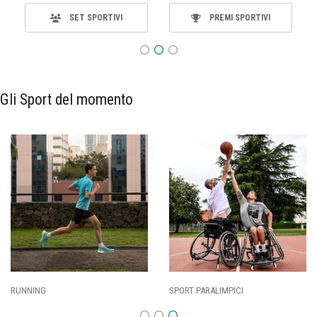
SET SPORTIVI
PREMI SPORTIVI
Gli Sport del momento
ALIMPICI
CALCIO
BASKET