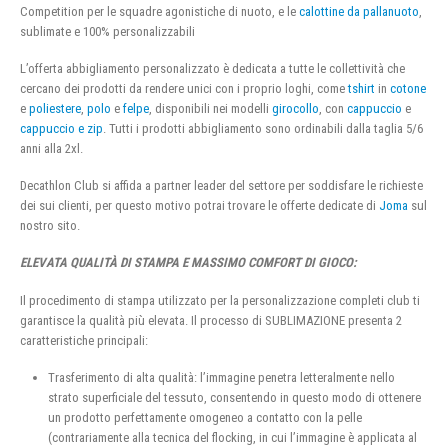
Competition per le squadre agonistiche di nuoto, e le
calottine da pallanuoto
,
sublimate e 100% personalizzabili
L’offerta abbigliamento personalizzato è dedicata a tutte le collettività che
cercano dei prodotti da rendere unici con i proprio loghi, come
tshirt
in
cotone
e
poliestere
,
polo
e
felpe
, disponibili nei modelli
girocollo
, con
cappuccio
e
cappuccio e zip
. Tutti i prodotti abbigliamento sono ordinabili dalla taglia 5/6
anni alla 2xl.
Decathlon Club si affida a partner leader del settore per soddisfare le richieste
dei sui clienti, per questo motivo potrai trovare le offerte dedicate di
Joma
sul
nostro sito.
ELEVATA QUALITÀ DI STAMPA E MASSIMO COMFORT DI GIOCO:
Il procedimento di stampa utilizzato per la personalizzazione completi club ti
garantisce la qualità più elevata. Il processo di SUBLIMAZIONE presenta 2
caratteristiche principali:
Trasferimento di alta qualità: l’immagine penetra letteralmente nello
strato superficiale del tessuto, consentendo in questo modo di ottenere
un prodotto perfettamente omogeneo a contatto con la pelle
(contrariamente alla tecnica del flocking, in cui l’immagine è applicata al