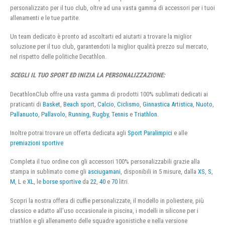
personalizzato per il tuo club, oltre ad una vasta gamma di accessori per i tuoi
allenamenti e le tue partite.
Un team dedicato è pronto ad ascoltarti ed aiutarti a trovare la miglior
soluzione per il tuo club, garantendoti la miglior qualità prezzo sul mercato,
nel rispetto delle politiche Decathlon.
SCEGLI IL TUO SPORT ED INIZIA LA PERSONALIZZAZIONE:
DecathlonClub offre una vasta gamma di prodotti 100% sublimati dedicati ai
praticanti di
Basket
,
Beach sport
,
Calcio
,
Ciclismo
,
Ginnastica Artistica
,
Nuoto
,
Pallanuoto
,
Pallavolo
,
Running
,
Rugby
,
Tennis
e
Triathlon
.
Inoltre potrai trovare un offerta dedicata agli
Sport Paralimpici
e alle
premiazioni sportive
Completa il tuo ordine con gli accessori 100% personalizzabili grazie alla
stampa in sublimato come gli
asciugamani
, disponibili in 5 misure, dalla
XS
,
S
,
M
,
L
e
XL
, le
borse sportive
da
22
,
40
e
70
litri.
Scopri la nostra offera di cuffie personalizzate, il modello in poliestere, più
classico e adatto all’uso occasionale in piscina, i modelli in silicone per i
triathlon e gli allenamento delle squadre agonistiche e nella versione