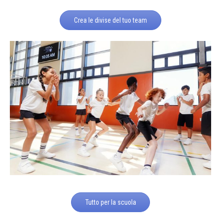
Crea le divise del tuo team
Tutto per la scuola