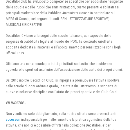
Decathlonclub ha sviluppato competenze specifiche per soddisfare l’esigenze
delle scuole e delle Pubbliche amministrazioni, Siamo presenti e abilitati nei
principali marketplace della Pubblica Amministrazione e in particolare sul
MEPA di Consip, nei seguenti bandi: BENI: ATTREZZATURE SPORTIVE,
MUSICALI E RICREATIVE
Decathlon è vicino ai bisogni delle scuole italiane e, consapevole delle
esigenze di pubblicità legate al mondo del PON, ha costruito un’offerta
apposita dedicata ai materiali e all’abbigliamento personalizzabile con i loghi
ufficiali PON.
Offriamo una carta scuola per tutti gli istituti scolastici che desiderano
agevolare lo sport ed usufruire dell’associazione delle carte dei propri alunni.
Dal 2016 inoltre, Decathlon Club, si impegna a promuovere l’attività sportiva
nelle scuole di ogni ordine e grado, in tutta Italia, attraverso la scoperta di
nuove e inclusive discipline con l’aiuto dei propri sportivi e dei Club Gold.
ED INOLTRE…
Non vendiamo solo abbigliamento, nella nostra offerta sono presenti tanti
accessori
indispensabili per l’allenamento e la pratica agonistica della tua
attività, che non ci è possibile offrirti nella collezione Decathlon. e’ per