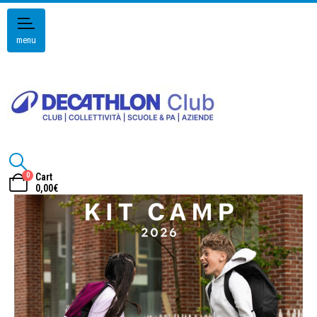
menu
0
Cart
0,00
€