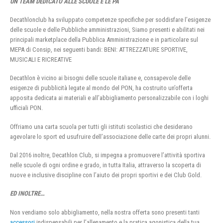
UN TEAM DEDICATO ALLE SCUOLE E LE PA
Decathlonclub ha sviluppato competenze specifiche per soddisfare l’esigenze
delle scuole e delle Pubbliche amministrazioni, Siamo presenti e abilitati nei
principali marketplace della Pubblica Amministrazione e in particolare sul
MEPA di Consip, nei seguenti bandi: BENI: ATTREZZATURE SPORTIVE,
MUSICALI E RICREATIVE
Decathlon è vicino ai bisogni delle scuole italiane e, consapevole delle
esigenze di pubblicità legate al mondo del PON, ha costruito un’offerta
apposita dedicata ai materiali e all’abbigliamento personalizzabile con i loghi
ufficiali PON.
Offriamo una carta scuola per tutti gli istituti scolastici che desiderano
agevolare lo sport ed usufruire dell’associazione delle carte dei propri alunni.
Dal 2016 inoltre, Decathlon Club, si impegna a promuovere l’attività sportiva
nelle scuole di ogni ordine e grado, in tutta Italia, attraverso la scoperta di
nuove e inclusive discipline con l’aiuto dei propri sportivi e dei Club Gold.
ED INOLTRE…
Non vendiamo solo abbigliamento, nella nostra offerta sono presenti tanti
accessori
indispensabili per l’allenamento e la pratica agonistica della tua