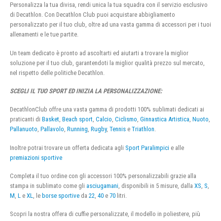
Personalizza la tua divisa, rendi unica la tua squadra con il servizio esclusivo
di Decathlon. Con Decathlon Club puoi acquistare abbigliamento
personalizzato per il tuo club, oltre ad una vasta gamma di accessori per i tuoi
allenamenti e le tue partite.
Un team dedicato è pronto ad ascoltarti ed aiutarti a trovare la miglior
soluzione per il tuo club, garantendoti la miglior qualità prezzo sul mercato,
nel rispetto delle politiche Decathlon.
SCEGLI IL TUO SPORT ED INIZIA LA PERSONALIZZAZIONE:
DecathlonClub offre una vasta gamma di prodotti 100% sublimati dedicati ai
praticanti di
Basket
,
Beach sport
,
Calcio
,
Ciclismo
,
Ginnastica Artistica
,
Nuoto
,
Pallanuoto
,
Pallavolo
,
Running
,
Rugby
,
Tennis
e
Triathlon
.
Inoltre potrai trovare un offerta dedicata agli
Sport Paralimpici
e alle
premiazioni sportive
Completa il tuo ordine con gli accessori 100% personalizzabili grazie alla
stampa in sublimato come gli
asciugamani
, disponibili in 5 misure, dalla
XS
,
S
,
M
,
L
e
XL
, le
borse sportive
da
22
,
40
e
70
litri.
Scopri la nostra offera di cuffie personalizzate, il modello in poliestere, più