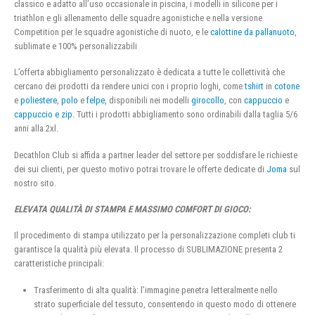
classico e adatto all’uso occasionale in piscina, i modelli in silicone per i
triathlon e gli allenamento delle squadre agonistiche e nella versione
Competition per le squadre agonistiche di nuoto, e le
calottine da pallanuoto
,
sublimate e 100% personalizzabili
L’offerta abbigliamento personalizzato è dedicata a tutte le collettività che
cercano dei prodotti da rendere unici con i proprio loghi, come
tshirt
in
cotone
e
poliestere
,
polo
e
felpe
, disponibili nei modelli
girocollo
, con
cappuccio
e
cappuccio e zip
. Tutti i prodotti abbigliamento sono ordinabili dalla taglia 5/6
anni alla 2xl.
Decathlon Club si affida a partner leader del settore per soddisfare le richieste
dei sui clienti, per questo motivo potrai trovare le offerte dedicate di
Joma
sul
nostro sito.
ELEVATA QUALITÀ DI STAMPA E MASSIMO COMFORT DI GIOCO:
Il procedimento di stampa utilizzato per la personalizzazione completi club ti
garantisce la qualità più elevata. Il processo di SUBLIMAZIONE presenta 2
caratteristiche principali:
Trasferimento di alta qualità: l’immagine penetra letteralmente nello
strato superficiale del tessuto, consentendo in questo modo di ottenere