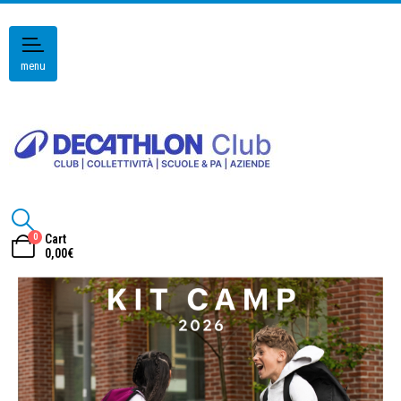
menu
0
Cart
0,00
€